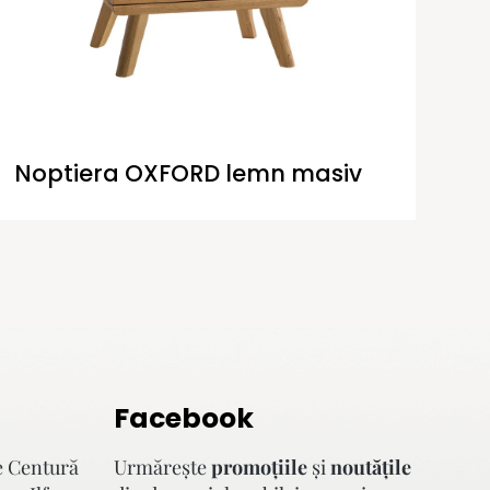
Noptiera OXFORD lemn masiv
Facebook
e Centură
Urmăreşte
promoţiile
şi
noutăţile