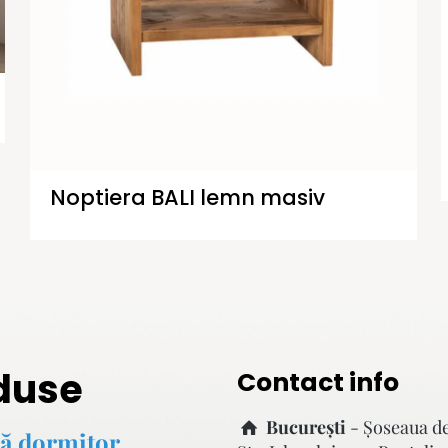
Noptiera BALI lemn masiv
duse
Contact info
București
- Şoseaua d
ă dormitor