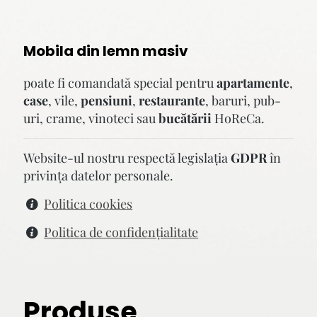
Mobila din lemn masiv
poate fi comandată special pentru
apartamente
,
case
, vile,
pensiuni
,
restaurante
, baruri, pub-
uri, crame, vinoteci sau
bucătării
HoReCa.
Website-ul nostru respectă legislaţia
GDPR
în
privinţa datelor personale.
Politica cookies
Politica de confidenţialitate
Produse