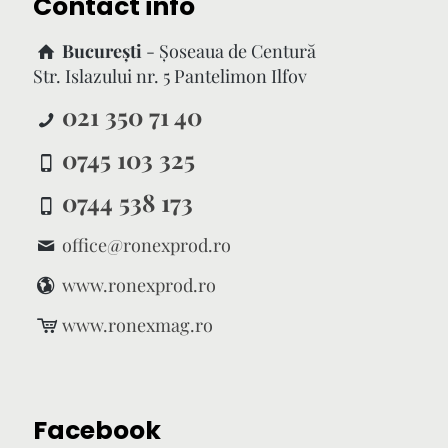
Contact info
București
- Şoseaua de Centură
Str. Islazului nr. 5 Pantelimon Ilfov
021 350 71 40
0745 103 325
0744 538 173
office@ronexprod.ro
www.ronexprod.ro
www.ronexmag.ro
Facebook