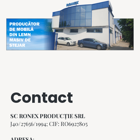
Contact
SC RONEX PRODUCŢIE SRL
J40/27656/1994; CIF: RO6927805
ADRESA
: