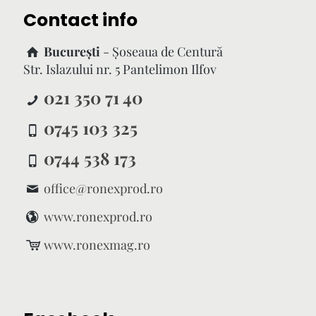
Contact info
București
- Şoseaua de Centură
Str. Islazului nr. 5 Pantelimon Ilfov
021 350 71 40
0745 103 325
0744 538 173
office@ronexprod.ro
www.ronexprod.ro
www.ronexmag.ro