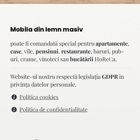
Mobila din lemn masiv
poate fi comandată special pentru
apartamente
,
case
, vile,
pensiuni
,
restaurante
, baruri, pub-
uri, crame, vinoteci sau
bucătării
HoReCa.
Website-ul nostru respectă legislaţia
GDPR
în
privinţa datelor personale.
Politica cookies
Politica de confidenţialitate