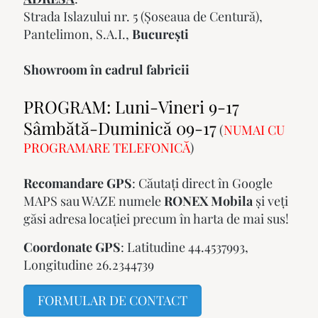
Strada Islazului nr. 5 (Şoseaua de Centură),
Pantelimon, S.A.I.,
Bucureşti
Showroom în cadrul fabricii
PROGRAM: Luni-Vineri 9-17
Sâmbătă-Duminică 09-17
(
NUMAI CU
PROGRAMARE TELEFONICĂ
)
Recomandare GPS
: Căutați direct în Google
MAPS sau WAZE numele
RONEX Mobila
și veți
găsi adresa locației precum în harta de mai sus!
Coordonate GPS
: Latitudine 44.4537993,
Longitudine 26.2344739
FORMULAR DE CONTACT