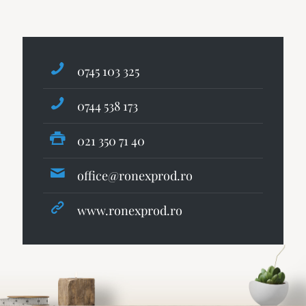
0745 103 325
0744 538 173
021 350 71 40
office@ronexprod.ro
www.ronexprod.ro