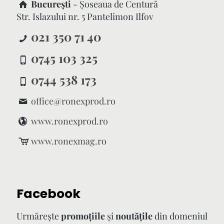
București
- Şoseaua de Centură
Str. Islazului nr. 5 Pantelimon Ilfov
021 350 71 40
0745 103 325
0744 538 173
office@ronexprod.ro
www.ronexprod.ro
www.ronexmag.ro
Facebook
Urmăreşte
promoţiile
şi
noutăţile
din domeniul