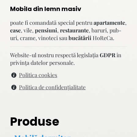
Mobila din lemn masiv
poate fi comandată special pentru
apartamente
,
case
, vile,
pensiuni
,
restaurante
, baruri, pub-
uri, crame, vinoteci sau
bucătării
HoReCa.
Website-ul nostru respectă legislaţia
GDPR
în
privinţa datelor personale.
Politica cookies
Politica de confidenţialitate
Produse