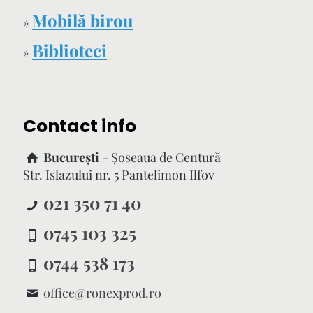
Mobilă birou
»
Biblioteci
»
Contact info
București
- Şoseaua de Centură
Str. Islazului nr. 5 Pantelimon Ilfov
021 350 71 40
0745 103 325
0744 538 173
office@ronexprod.ro