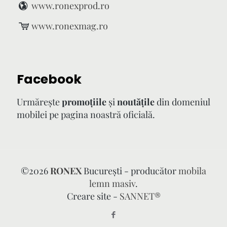
www.ronexprod.ro
www.ronexmag.ro
Facebook
Urmăreşte
promoţiile
şi
noutăţile
din domeniul
mobilei pe pagina noastră oficială.
©
2026
RONEX
București - producător
mobila
lemn masiv
.
Creare site -
SANNET®