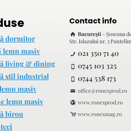
duse
Contact info
București
- Şoseaua d
ă dormitor
Str. Islazului nr. 5 Panteli
i lemn masiv
021 350 71 40
ă living & dining
0745 103 325
 stil industrial
0744 538 173
lemn masiv
office@ronexprod.ro
e lemn masiv
www.ronexprod.ro
ă birou
www.ronexmag.ro
teci