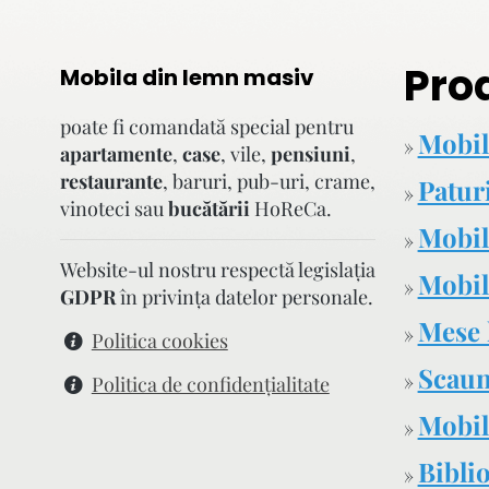
Pro
Mobila din lemn masiv
poate fi comandată special pentru
Mobil
»
apartamente
,
case
, vile,
pensiuni
,
restaurante
, baruri, pub-uri, crame,
Patur
»
vinoteci sau
bucătării
HoReCa.
Mobil
»
Website-ul nostru respectă legislaţia
Mobilă
»
GDPR
în privinţa datelor personale.
Mese 
»
Politica cookies
Scaun
»
Politica de confidenţialitate
Mobil
»
Biblio
»