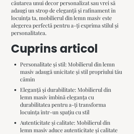
căutarea unui decor personalizat sau vrei să
adaugi un strop de eleganță și rafinament în
locuința ta,
mobilierul din lemn masiv
este
alegerea perfectă pentru a-ți exprima stilul și
personalitatea.
Cuprins articol
Personalitate și stil: Mobilierul din lemn
masiv adaugă unicitate și stil propriului tău
cămin
Eleganță și durabilitate: Mobilierul din
lemn masiv îmbină eleganța cu
durabilitatea pentru a-ți transforma
locuința într-un spațiu cu stil
Autenticitate și calitate: Mobilierul din
lemn masiv aduce autenticitate și calitate