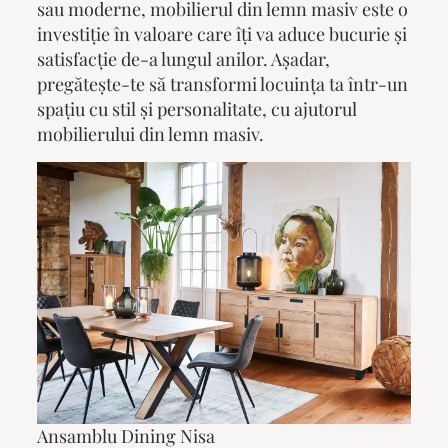
sau moderne,
mobilierul din lemn masiv
este o
investiție în valoare care îți va aduce bucurie și
satisfacție de-a lungul anilor. Așadar,
pregătește-te să transformi locuința ta într-un
spațiu cu stil și personalitate, cu ajutorul
mobilierului din lemn masiv
.
Ansamblu Dining Nisa