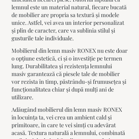
lemnul este un material natural, fiecare bucată
de mobilier are propria sa textură și modele
unice. Astfel, vei avea un interior personalizat
și plin de caracter, care va sublinia stilul și
gusturile tale individuale.
Mobilierul din lemn masiv
RONEX nu este doar
o opțiune estetică, ci și o investiție pe termen
lung. Durabilitatea și rezistența lemnului
masiv garantează că piesele tale de mobilier
vor rezista în timp, păstrându-și frumusețea și
funcționalitatea chiar și după mulți ani de
utilizare.
Adăugând
mobilierul din lemn masiv
RONEX
în locuința ta, vei crea un ambient cald și
primitoare, în care te vei simți cu adevărat
acasă. Textura naturală a lemnului, combinată