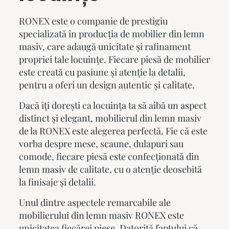
RONEX este o companie de prestigiu
specializată în producția de
mobilier din lemn
masiv
, care adaugă unicitate și rafinament
propriei tale locuințe. Fiecare piesă de mobilier
este creată cu pasiune și atenție la detalii,
pentru a oferi un design autentic și calitate.
Dacă îți dorești ca locuința ta să aibă un aspect
distinct și elegant,
mobilierul din lemn masiv
de la RONEX este alegerea perfectă. Fie că este
vorba despre mese, scaune, dulapuri sau
comode, fiecare piesă este confecționată din
lemn masiv de calitate, cu o atenție deosebită
la finisaje și detalii.
Unul dintre aspectele remarcabile ale
mobilierului din lemn masiv
RONEX este
unicitatea fiecărei piese. Datorită faptului că