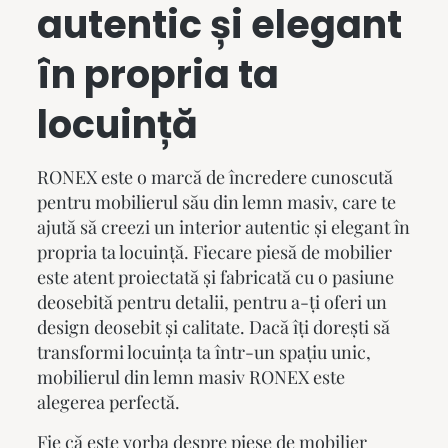
autentic și elegant
în propria ta
locuință
RONEX este o marcă de încredere cunoscută
pentru mobilierul său din lemn masiv, care te
ajută să creezi un interior autentic și elegant în
propria ta locuință. Fiecare piesă de mobilier
este atent proiectată și fabricată cu o pasiune
deosebită pentru detalii, pentru a-ți oferi un
design deosebit și calitate. Dacă îți dorești să
transformi locuința ta într-un spațiu unic,
mobilierul din lemn masiv
RONEX este
alegerea perfectă.
Fie că este vorba despre piese de mobilier