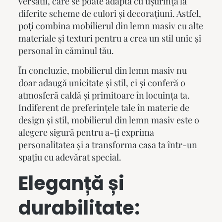
versatil, care se poate adapta cu ușurință la
diferite scheme de culori și decorațiuni. Astfel,
poți combina
mobilierul din lemn masiv
cu alte
materiale și texturi pentru a crea un stil unic și
personal în căminul tău.
În concluzie,
mobilierul din lemn masiv
nu
doar adaugă unicitate și stil, ci și conferă o
atmosferă caldă și primitoare în locuința ta.
Indiferent de preferințele tale în materie de
design și stil,
mobilierul din lemn masiv
este o
alegere sigură pentru a-ți exprima
personalitatea și a transforma casa ta într-un
spațiu cu adevărat special.
Eleganță și
durabilitate: