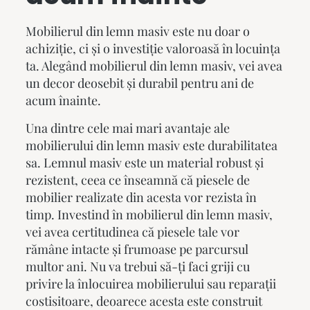
Mobilierul din lemn masiv
este nu doar o
achiziție, ci și o investiție valoroasă în locuința
ta. Alegând mobilierul din lemn masiv, vei avea
un decor deosebit și durabil pentru ani de
acum înainte.
Una dintre cele mai mari avantaje ale
mobilierului din lemn masiv
este durabilitatea
sa. Lemnul masiv este un material robust și
rezistent, ceea ce înseamnă că piesele de
mobilier realizate din acesta vor rezista în
timp. Investind în
mobilierul din lemn masiv
,
vei avea certitudinea că piesele tale vor
rămâne intacte și frumoase pe parcursul
multor ani. Nu va trebui să-ți faci griji cu
privire la înlocuirea mobilierului sau reparații
costisitoare, deoarece acesta este construit