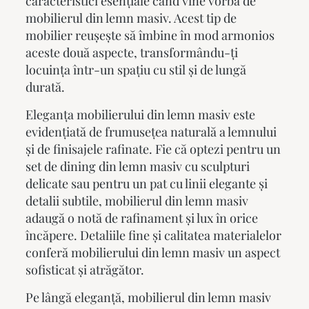
caracteristici esențiale când vine vorba de
mobilierul din lemn masiv
. Acest tip de
mobilier reușește să îmbine în mod armonios
aceste două aspecte, transformându-ți
locuința într-un spațiu cu stil și de lungă
durată.
Eleganța
mobilierului din lemn masiv
este
evidențiată de frumusețea naturală a lemnului
și de finisajele rafinate. Fie că optezi pentru un
set de dining din lemn masiv cu sculpturi
delicate sau pentru un pat cu linii elegante și
detalii subtile,
mobilierul din lemn masiv
adaugă o notă de rafinament și lux în orice
încăpere. Detaliile fine și calitatea materialelor
conferă mobilierului din lemn masiv un aspect
sofisticat și atrăgător.
Pe lângă eleganță,
mobilierul din lemn masiv