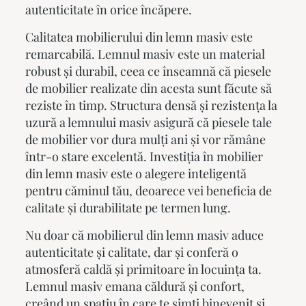
autenticitate în orice încăpere.
Calitatea
mobilierului din lemn masiv
este
remarcabilă. Lemnul masiv este un material
robust și durabil, ceea ce înseamnă că piesele
de mobilier realizate din acesta sunt făcute să
reziste în timp. Structura densă și rezistența la
uzură a lemnului masiv asigură că piesele tale
de mobilier vor dura mulți ani și vor rămâne
într-o stare excelentă. Investiția în
mobilier
din lemn masiv
este o alegere inteligentă
pentru căminul tău, deoarece vei beneficia de
calitate și durabilitate pe termen lung.
Nu doar că
mobilierul din lemn masiv
aduce
autenticitate și calitate, dar și conferă o
atmosferă caldă și primitoare în locuința ta.
Lemnul masiv emana căldură și confort,
creând un spațiu în care te simți binevenit și