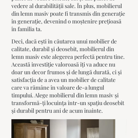
vedere al durabilității sale. În plus,
mobilierul
din lemn masiv
poate fi transmis din generație
în generație, devenind o moștenire prețioasă
în familia ta.
Deci, dacă ești în căutarea unui mobilier de
calitate, durabil și deosebit,
mobilierul din
lemn masiv
este alegerea perfectă pentru tine.
Această investiție valoroasă îți va aduce nu
doar un decor frumos și de lungă durată, ci și
satisfacția de a avea un mobilier de calitate
care va rămâne în valoare de-a lungul
timpului. Alege
mobilierul din lemn masiv
și
transformă-ți locuința într-un spațiu deosebit
și durabil pentru ani de acum înainte.