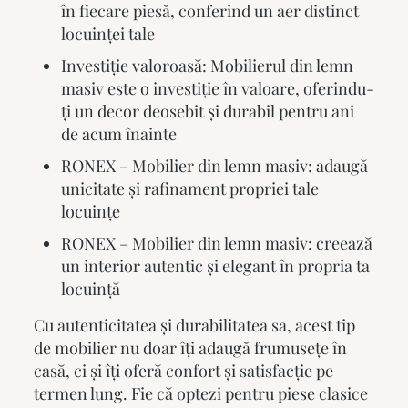
în fiecare piesă, conferind un aer distinct
locuinței tale
Investiție valoroasă: Mobilierul din lemn
masiv este o investiție în valoare, oferindu-
ți un decor deosebit și durabil pentru ani
de acum înainte
RONEX – Mobilier din lemn masiv: adaugă
unicitate și rafinament propriei tale
locuințe
RONEX – Mobilier din lemn masiv: creează
un interior autentic și elegant în propria ta
locuință
Cu autenticitatea și durabilitatea sa, acest tip
de mobilier nu doar îți adaugă frumusețe în
casă, ci și îți oferă confort și satisfacție pe
termen lung. Fie că optezi pentru piese clasice