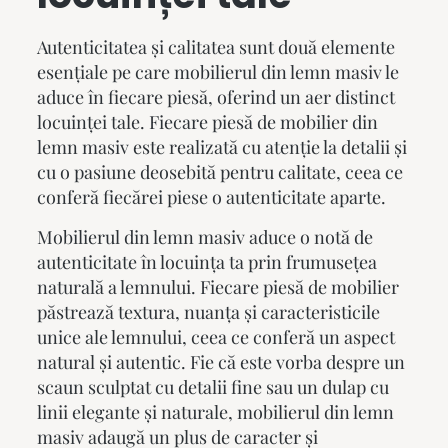
Autenticitatea și calitatea sunt două elemente
esențiale pe care
mobilierul din lemn masiv
le
aduce în fiecare piesă, oferind un aer distinct
locuinței tale. Fiecare piesă de
mobilier din
lemn masiv
este realizată cu atenție la detalii și
cu o pasiune deosebită pentru calitate, ceea ce
conferă fiecărei piese o autenticitate aparte.
Mobilierul din lemn masiv
aduce o notă de
autenticitate în locuința ta prin frumusețea
naturală a lemnului. Fiecare piesă de mobilier
păstrează textura, nuanța și caracteristicile
unice ale lemnului, ceea ce conferă un aspect
natural și autentic. Fie că este vorba despre un
scaun sculptat cu detalii fine sau un dulap cu
linii elegante și naturale, mobilierul din lemn
masiv adaugă un plus de caracter și