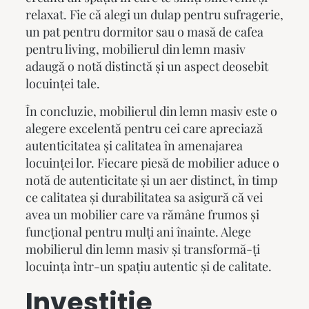
relaxat. Fie că alegi un dulap pentru sufragerie,
un pat pentru dormitor sau o masă de cafea
pentru living,
mobilierul din lemn masiv
adaugă o notă distinctă și un aspect deosebit
locuinței tale.
În concluzie,
mobilierul din lemn masiv
este o
alegere excelentă pentru cei care apreciază
autenticitatea și calitatea în amenajarea
locuinței lor. Fiecare piesă de mobilier aduce o
notă de autenticitate și un aer distinct, în timp
ce calitatea și durabilitatea sa asigură că vei
avea un mobilier care va rămâne frumos și
funcțional pentru mulți ani înainte. Alege
mobilierul din lemn masiv
și transformă-ți
locuința într-un spațiu autentic și de calitate.
Investiție