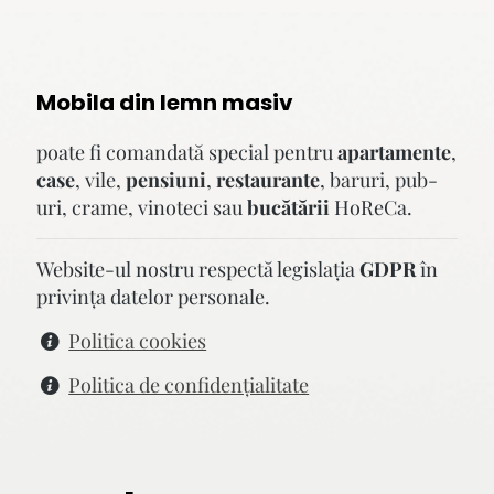
Mobila din lemn masiv
poate fi comandată special pentru
apartamente
,
case
, vile,
pensiuni
,
restaurante
, baruri, pub-
uri, crame, vinoteci sau
bucătării
HoReCa.
Website-ul nostru respectă legislaţia
GDPR
în
privinţa datelor personale.
Politica cookies
Politica de confidenţialitate