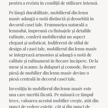
pentru a rezista în condiții de utilizare intensă.
Pe lângă durabilitate,
mobilierul din lemn
masiv
adaugă o notă distinctă și deosebită în
decorul casei tale. Frumusețea naturală a
lemnului, împreună cu finisajele și detaliile
rafinate, conferă mobilierului un aspect
elegant și sofisticat. Indiferent de stilul de
design al casei tale, mobilierul din lemn masiv
se integrează armonios și adaugă o notă de
calitate și rafinament în fiecare încăpere. De la
mese și scaune, la dulapuri și comode, fiecare
piesă de
mobilier din lemn masiv
devine o
piesă centrală în decorul casei tale.
Investiția în mobilierul din lemn masiv este
una care merită făcută. Pe măsură ce timpul
trece, valoarea acestui mobilier crește, atât din
punct de vedere estetic, cât și din punct de