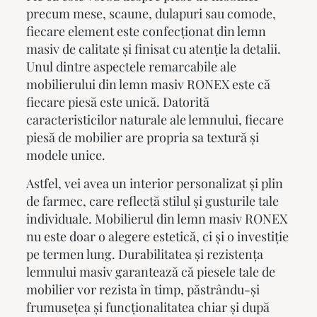
precum mese, scaune, dulapuri sau comode,
fiecare element este confecționat din lemn
masiv de calitate și finisat cu atenție la detalii.
Unul dintre aspectele remarcabile ale
mobilierului din lemn masiv
RONEX este că
fiecare piesă este unică. Datorită
caracteristicilor naturale ale lemnului, fiecare
piesă de mobilier are propria sa textură și
modele unice.
Astfel, vei avea un interior personalizat și plin
de farmec, care reflectă stilul și gusturile tale
individuale.
Mobilierul din lemn masiv
RONEX
nu este doar o alegere estetică, ci și o investiție
pe termen lung. Durabilitatea și rezistența
lemnului masiv garantează că piesele tale de
mobilier vor rezista în timp, păstrându-și
frumusețea și funcționalitatea chiar și după