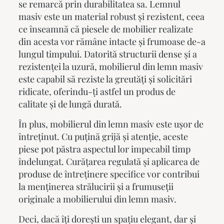
se remarcă prin durabilitatea sa. Lemnul
masiv este un material robust și rezistent, ceea
ce înseamnă că piesele de mobilier realizate
din acesta vor rămâne intacte și frumoase de-a
lungul timpului. Datorită structurii dense și a
rezistenței la uzură,
mobilierul din lemn masiv
este capabil să reziste la greutăți și solicitări
ridicate, oferindu-ți astfel un produs de
calitate și de lungă durată.
În plus,
mobilierul din lemn masiv
este ușor de
întreținut. Cu puțină grijă și atenție, aceste
piese pot păstra aspectul lor impecabil timp
îndelungat. Curățarea regulată și aplicarea de
produse de întreținere specifice vor contribui
la menținerea strălucirii și a frumuseții
originale a mobilierului din lemn masiv.
Deci, dacă îți dorești un spațiu elegant, dar și