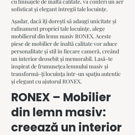
cu finisajele de înaltă calitate, va conferi un aer
sofisticat și elegant întregii tale locuințe.
Așadar, dacă îți dorești să adaugi unicitate și
rafinament propriei tale locuințe, alege
mobilierul din lemn masiv
RONEX. Aceste
piese de mobilier de înaltă calitate vor aduce
personalitate și stil în fiecare cameră, creând
un interior deosebit și memorabil. Lasă-te
inspirat de frumusețea lemnului masiv și
transformă-ți locuința într-un spațiu autentic
și elegant cu ajutorul RONEX.
RONEX –
Mobilier
din lemn masiv
:
creează un interior