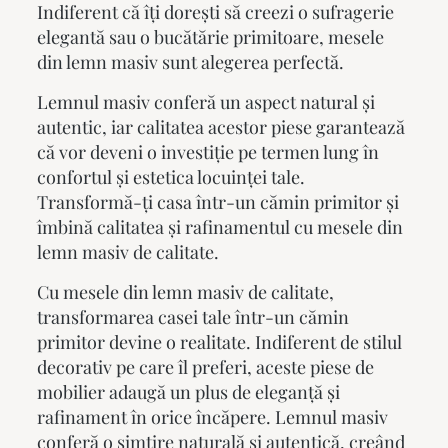
Indiferent că îți dorești să creezi o sufragerie
elegantă sau o bucătărie primitoare,
mesele
din lemn masiv
sunt alegerea perfectă.
Lemnul masiv conferă un aspect natural și
autentic, iar calitatea acestor piese garantează
că vor deveni o investiție pe termen lung în
confortul și estetica locuinței tale.
Transformă-ți casa într-un cămin primitor și
îmbină calitatea și rafinamentul cu
mesele din
lemn masiv
de calitate.
Cu
mesele din lemn masiv
de calitate,
transformarea casei tale într-un cămin
primitor devine o realitate. Indiferent de stilul
decorativ pe care îl preferi, aceste piese de
mobilier adaugă un plus de eleganță și
rafinament în orice încăpere. Lemnul masiv
conferă o simțire naturală și autentică, creând