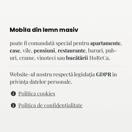
Mobila din lemn masiv
poate fi comandată special pentru
apartamente
,
case
, vile,
pensiuni
,
restaurante
, baruri, pub-
uri, crame, vinoteci sau
bucătării
HoReCa.
Website-ul nostru respectă legislaţia
GDPR
în
privinţa datelor personale.
Politica cookies
Politica de confidenţialitate