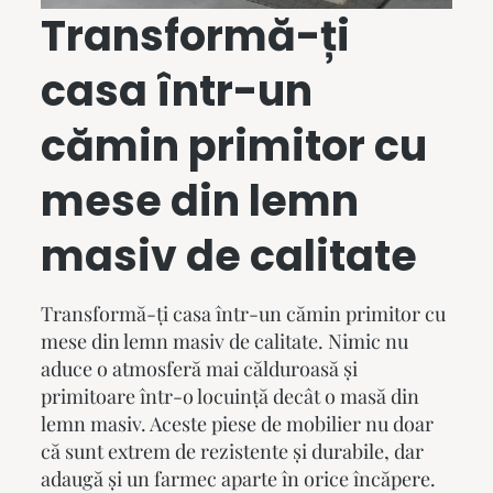
Transformă-ți
casa într-un
cămin primitor cu
mese din lemn
masiv
de calitate
Transformă-ți casa într-un cămin primitor cu
mese din lemn masiv
de calitate. Nimic nu
aduce o atmosferă mai călduroasă și
primitoare într-o locuință decât o masă din
lemn masiv. Aceste piese de mobilier nu doar
că sunt extrem de rezistente și durabile, dar
adaugă și un farmec aparte în orice încăpere.