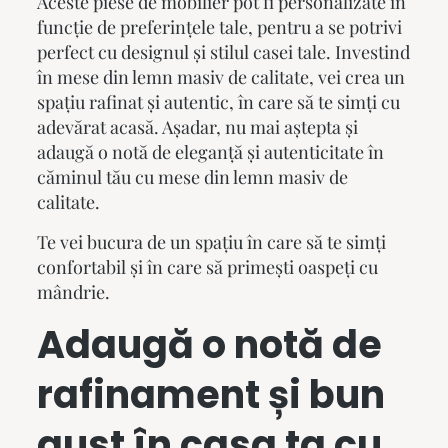
Aceste piese de mobilier pot fi personalizate în
funcție de preferințele tale, pentru a se potrivi
perfect cu designul și stilul casei tale. Investind
în
mese din lemn masiv
de calitate, vei crea un
spațiu rafinat și autentic, în care să te simți cu
adevărat acasă. Așadar, nu mai aștepta și
adaugă o notă de eleganță și autenticitate în
căminul tău cu
mese din lemn masiv
de
calitate.
Te vei bucura de un spațiu în care să te simți
confortabil și în care să primești oaspeți cu
mândrie.
Adaugă o notă de
rafinament și bun
gust în casa ta cu