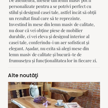
De asemenea,
mesele din lemn masiv
pot fi
personalizate pentru a se potrivi perfect cu
stilul și designul casei tale, astfel încât să obții
un rezultat final care să te reprezinte.
Investind în
mese din lemn masiv
de calitate,
nu doar că vei obține piese de mobilier
durabile, ci vei eleva și designul interior al
casei tale, conferindu-i un aer sofisticat și
elegant. Așadar, nu ezita să alegi
mese din
lemn masiv
de calitate și bucură-te de
frumusețea și funcționalitatea lor în fiecare zi.
Alte noutăţi