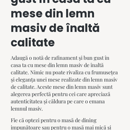
mese din lemn
masiv
de înaltă
calitate
Adaugă o notă de rafinament și bun gust în
casa ta cu
mese din lemn masiv
de înaltă
calitate. Nimic nu poate rivaliza cu frumusețea
și eleganța unei mese realizate din lemn masiv
de calitate. Aceste
mese din lemn masiv
sunt
alegerea perfectă pentru cei care apreciază
autenticitatea și căldura pe care o emana
lemnul masiv.
Fie că optezi pentru o masă de dining
impunătoare sau pentru o masă mai mică și