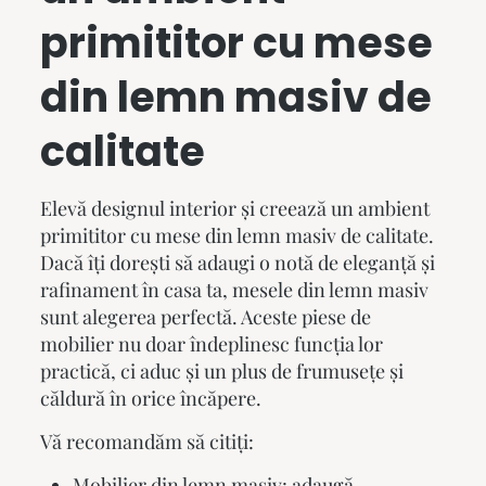
primititor cu
mese
din lemn masiv
de
calitate
Elevă designul interior și creează un ambient
primititor cu
mese din lemn masiv
de calitate.
Dacă îți dorești să adaugi o notă de eleganță și
rafinament în casa ta,
mesele din lemn masiv
sunt alegerea perfectă. Aceste piese de
mobilier nu doar îndeplinesc funcția lor
practică, ci aduc și un plus de frumusețe și
căldură în orice încăpere.
Vă recomandăm să citiți:
Mobilier din lemn masiv: adaugă