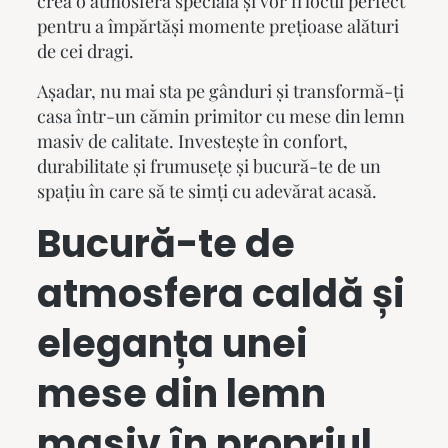
crea o atmosferă specială și vor fi locul perfect
pentru a împărtăși momente prețioase alături
de cei dragi.
Așadar, nu mai sta pe gânduri și transformă-ți
casa într-un cămin primitor cu
mese din lemn
masiv
de calitate. Investește în confort,
durabilitate și frumusețe și bucură-te de un
spațiu în care să te simți cu adevărat acasă.
Bucură-te de
atmosfera caldă și
eleganța unei
mese din lemn
masiv
în propriul