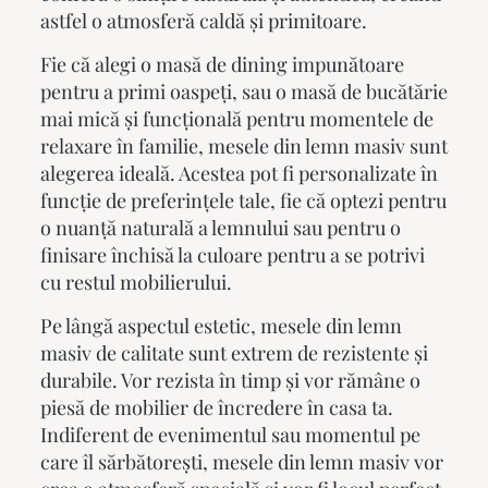
astfel o atmosferă caldă și primitoare.
Fie că alegi o masă de dining impunătoare
pentru a primi oaspeți, sau o masă de bucătărie
mai mică și funcțională pentru momentele de
relaxare în familie,
mesele din lemn masiv
sunt
alegerea ideală. Acestea pot fi personalizate în
funcție de preferințele tale, fie că optezi pentru
o nuanță naturală a lemnului sau pentru o
finisare închisă la culoare pentru a se potrivi
cu restul mobilierului.
Pe lângă aspectul estetic,
mesele din lemn
masiv
de calitate sunt extrem de rezistente și
durabile. Vor rezista în timp și vor rămâne o
piesă de mobilier de încredere în casa ta.
Indiferent de evenimentul sau momentul pe
care îl sărbătorești,
mesele din lemn masiv
vor