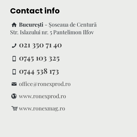
Contact info
București
- Şoseaua de Centură
Str. Islazului nr. 5 Pantelimon Ilfov
021 350 71 40
0745 103 325
0744 538 173
office@ronexprod.ro
www.ronexprod.ro
www.ronexmag.ro