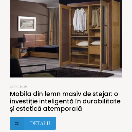
29/06/2026
Mobila din lemn masiv de stejar: o
investiție inteligentă în durabilitate
și estetică atemporală
DETALII