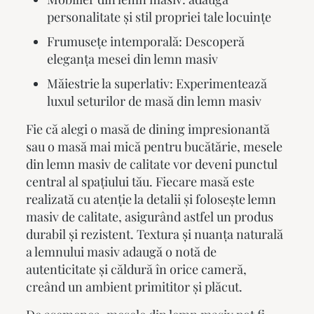
personalitate și stil propriei tale locuințe
Frumusețe intemporală: Descoperă
eleganța mesei din lemn masiv
Măiestrie la superlativ: Experimentează
luxul seturilor de masă din lemn masiv
Fie că alegi o masă de dining impresionantă
sau o masă mai mică pentru bucătărie,
mesele
din lemn masiv
de calitate vor deveni punctul
central al spațiului tău. Fiecare masă este
realizată cu atenție la detalii și folosește lemn
masiv de calitate, asigurând astfel un produs
durabil și rezistent. Textura și nuanța naturală
a lemnului masiv adaugă o notă de
autenticitate și căldură în orice cameră,
creând un ambient primititor și plăcut.