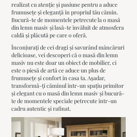
realizat cu atenție și pasiune pentru a aduce
frumusețe și eleganță în propriul tău cămin.
Bucură-te de momentele petrecute la o masă
din lemn masiv și lasă-te învăluit de atmosfera
caldă și plăcută pe care o oferă.
Înconjurați de cei dragi și savurând mâncăruri
delicioase, vei descoperi că o masă din lemn
masiv nu este doar un obiect de mobilier, ci
este o piesă de artă ce aduce un plus de
frumusețe și confort în casa ta. Așadar,
transformă-ți căminul într-un spațiu primitor
și elegant cu o masă din lemn masiv și bucură-
te de momentele speciale petrecute într-un
cadru autentic și rafinat.