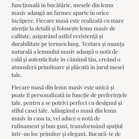
funcțională în bucătărie,
mesele din lemn
masiv
adaugă un farmec aparte în orice
încăpere. Fiecare masă este realizată cu mare
atenție la detalii și folosește lemn masiv de
calitate, asigurând astfel rezistență și
durabilitate pe termen lung. Textura și nuanța
naturală a lemnului masiv adaugă o notă de
cald și autenticitate în căminul tău, creând o
atmosferă primitoare și plăcută în jurul mesei
tale.
Fiecare masă din lemn masiv este unică și
poate fi personalizată în funcție de preferințele
tale, pentru a se potrivi perfect cu designul și
stilul casei tale. Adăugând o masă din lemn
masiv în casa ta, vei aduce o notă de
rafinament și bun gust, transformând spațiul
într-un loc primitor și elegant. Bucură-te de