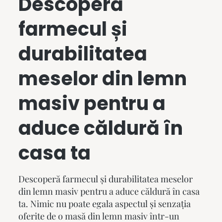
Descoperă
farmecul și
durabilitatea
meselor din lemn
masiv
pentru a
aduce căldură în
casa ta
Descoperă farmecul și durabilitatea
meselor
din lemn masiv
pentru a aduce căldură în
casa
ta. Nimic nu poate egala aspectul și senzația
oferite de o masă din lemn masiv într-un