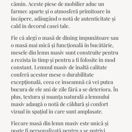
cămin. Aceste piese de mobilier aduc un
farmec aparte și o atmosferă primitoare în
încăpere, adăugând o notă de autenticitate și
cald în decorul casei tale.
Fie că alegi o masă de dining impunătoare sau
o masă mai mică și funcțională în bucătărie,
mesele din lemn masiv
sunt construite pentru
a rezista în timp și pentru a fi folosite în mod
constant. Lemnul masiv de înaltă calitate
conferă acestor mese o durabilitate
excepțională, ceea ce înseamnă că vei putea
bucura de ele ani de zile fără a se deteriora. În
plus, textura și nuanța naturală a lemnului
masiv adaugă o notă de căldură și confort
vizual în spațiul în care sunt amplasate.
Fiecare masă din lemn masiv este unică și
poate fi personalizată pentru a se potrivi