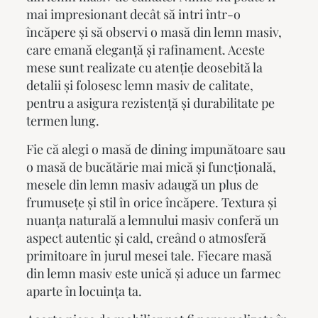
mai impresionant decât să intri într-o
încăpere și să observi o masă din lemn masiv,
care emană eleganță și rafinament. Aceste
mese sunt realizate cu atenție deosebită la
detalii și folosesc lemn masiv de calitate,
pentru a asigura rezistență și durabilitate pe
termen lung.
Fie că alegi o masă de dining impunătoare sau
o masă de bucătărie mai mică și funcțională,
mesele din lemn masiv
adaugă un plus de
frumusețe și stil în orice încăpere. Textura și
nuanța naturală a lemnului masiv conferă un
aspect autentic și cald, creând o atmosferă
primitoare în jurul mesei tale. Fiecare masă
din lemn masiv este unică și aduce un farmec
aparte în locuința ta.