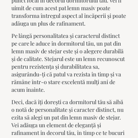
punct focal în decorul dormitorului tău. Vei fi
uimit de cum acest
pat lemn masiv
poate
transforma întregul aspect al încăperii și poate
adăuga un plus de rafinament.
Pe lângă personalitatea și caracterul distinct
pe care le aduce în dormitorul tău, un
pat din
lemn masiv
de stejar este și o alegere durabilă
și de calitate. Stejarul este un lemn recunoscut
pentru rezistența și durabilitatea sa,
asigurându-ți că patul va rezista în timp și va
rămâne într-o stare excelentă mulți ani de
acum înainte.
Deci, dacă îți dorești ca dormitorul tău să aibă
o notă de personalitate și caracter distinct, nu
ezita să alegi un
pat din lemn masiv
de stejar.
Vei adăuga un element de eleganță și
rafinament în decorul tău, în timp ce te bucuri