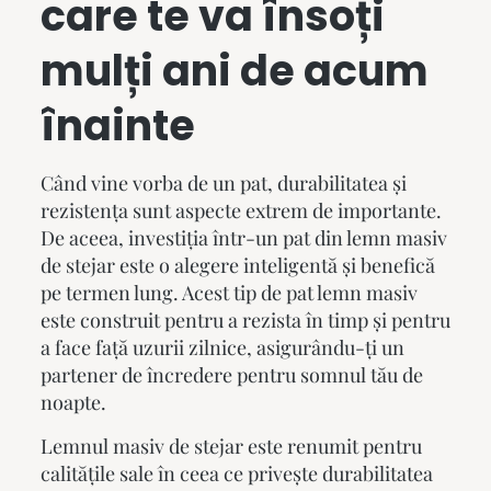
care te va însoți
mulți ani de acum
înainte
Când vine vorba de un pat, durabilitatea și
rezistența sunt aspecte extrem de importante.
De aceea, investiția într-un
pat din lemn masiv
de stejar este o alegere inteligentă și benefică
pe termen lung. Acest tip de
pat lemn masiv
este construit pentru a rezista în timp și pentru
a face față uzurii zilnice, asigurându-ți un
partener de încredere pentru somnul tău de
noapte.
Lemnul masiv de stejar este renumit pentru
calitățile sale în ceea ce privește durabilitatea