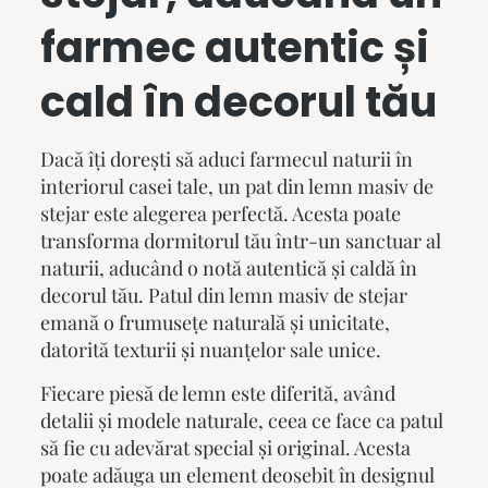
farmec autentic și
cald în decorul tău
Dacă îți dorești să aduci farmecul naturii în
interiorul casei tale, un
pat din lemn masiv de
stejar
este alegerea perfectă. Acesta poate
transforma dormitorul tău într-un sanctuar al
naturii, aducând o notă autentică și caldă în
decorul tău. Patul din lemn masiv de stejar
emană o frumusețe naturală și unicitate,
datorită texturii și nuanțelor sale unice.
Fiecare piesă de lemn este diferită, având
detalii și modele naturale, ceea ce face ca patul
să fie cu adevărat special și original. Acesta
poate adăuga un element deosebit în designul