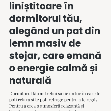
liniștitoare în
dormitorul tău,
alegând un
pat din
lemn masiv
de
stejar, care emană
o energie calmă și
naturală
Dormitorul tău ar trebui să fie un loc în care te
poți relaxa și te poți retrage pentru a te regăsi.
Pentru a crea o atmosferă relaxantă și