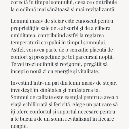
corectă în timpul somnului, ceea ce contribuie
la o odihnă mai sănătoasă și mai revitalizantă.
Lemnul masiv de stejar este cunoscut pentru
proprietățile sale de a absorbi și de a elibera
umiditatea, contribuind astfel la reglarea
temperaturii corpului în timpul somnului.
Astfel, vei avea parte de o senzație plăcută de
confort și prospețime pe tot parcursul nopții.
Te vei trezi odihnit și revigorat, pregătit să
începi o nouă zi cu energie și vitalitate.
Investind într-un
pat din lemn masiv
de stejar,
investești în sănătatea și bunăstarea ta.
Somnul de calitate este esențial pentru a avea o
viață echilibrată și fericită. Alege un pat care să
îți ofere confortul și suportul necesare pentru
a te bucura de un somn revitalizant în fiecare
noapte.