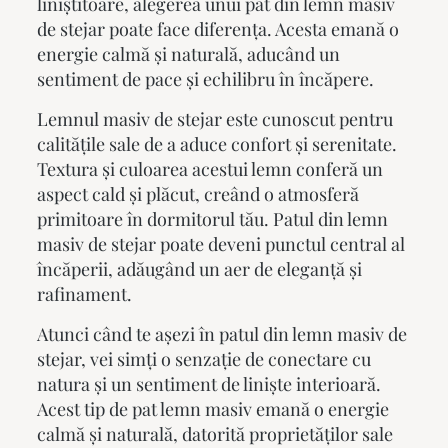
liniștitoare, alegerea unui
pat din lemn masiv
de stejar poate face diferența. Acesta emană o
energie calmă și naturală, aducând un
sentiment de pace și echilibru în încăpere.
Lemnul masiv de stejar este cunoscut pentru
calitățile sale de a aduce confort și serenitate.
Textura și culoarea acestui lemn conferă un
aspect cald și plăcut, creând o atmosferă
primitoare în dormitorul tău.
Patul din lemn
masiv
de stejar poate deveni punctul central al
încăperii, adăugând un aer de eleganță și
rafinament.
Atunci când te așezi în patul din lemn masiv de
stejar, vei simți o senzație de conectare cu
natura și un sentiment de liniște interioară.
Acest tip de
pat lemn masiv
emană o energie
calmă și naturală, datorită proprietăților sale