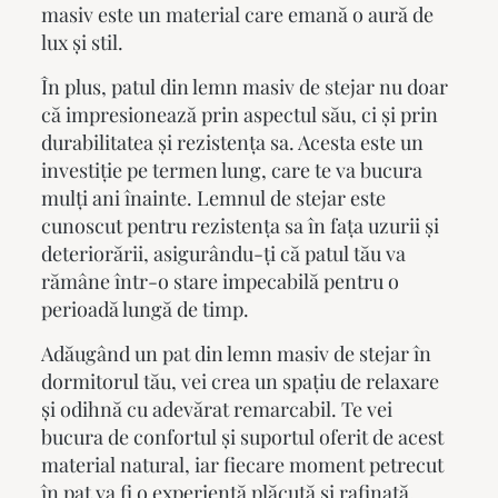
masiv este un material care emană o aură de
lux și stil.
În plus,
patul din lemn masiv
de stejar nu doar
că impresionează prin aspectul său, ci și prin
durabilitatea și rezistența sa. Acesta este un
investiție pe termen lung, care te va bucura
mulți ani înainte. Lemnul de stejar este
cunoscut pentru rezistența sa în fața uzurii și
deteriorării, asigurându-ți că patul tău va
rămâne într-o stare impecabilă pentru o
perioadă lungă de timp.
Adăugând un
pat din lemn masiv de stejar
în
dormitorul tău, vei crea un spațiu de relaxare
și odihnă cu adevărat remarcabil. Te vei
bucura de confortul și suportul oferit de acest
material natural, iar fiecare moment petrecut
în pat va fi o experiență plăcută și rafinată.