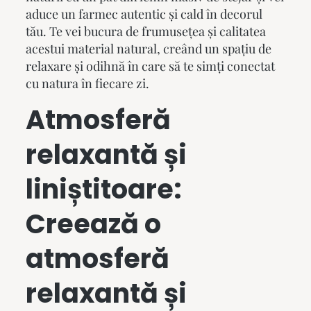
aduce un farmec autentic și cald în decorul
tău. Te vei bucura de frumusețea și calitatea
acestui material natural, creând un spațiu de
relaxare și odihnă în care să te simți conectat
cu natura în fiecare zi.
Atmosferă
relaxantă și
liniștitoare:
Creează o
atmosferă
relaxantă și