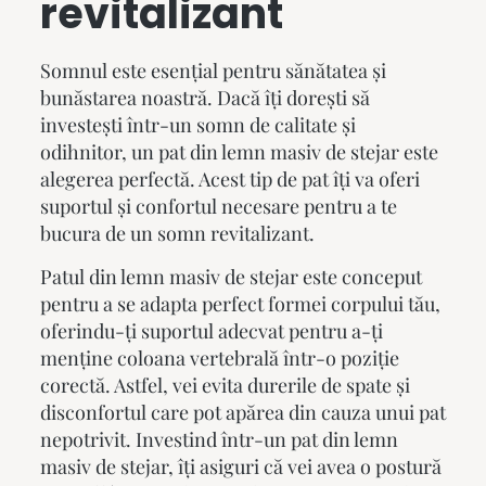
revitalizant
Somnul este esențial pentru sănătatea și
bunăstarea noastră. Dacă îți dorești să
investești într-un somn de calitate și
odihnitor, un p
at din lemn masiv
de stejar este
alegerea perfectă. Acest tip de pat îți va oferi
suportul și confortul necesare pentru a te
bucura de un somn revitalizant.
Patul din lemn masiv de stejar este conceput
pentru a se adapta perfect formei corpului tău,
oferindu-ți suportul adecvat pentru a-ți
menține coloana vertebrală într-o poziție
corectă. Astfel, vei evita durerile de spate și
disconfortul care pot apărea din cauza unui pat
nepotrivit. Investind într-un
pat din lemn
masiv
de stejar, îți asiguri că vei avea o postură