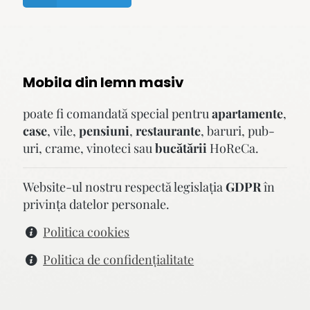
Mobila din lemn masiv
poate fi comandată special pentru
apartamente
,
case
, vile,
pensiuni
,
restaurante
, baruri, pub-
uri, crame, vinoteci sau
bucătării
HoReCa.
Website-ul nostru respectă legislaţia
GDPR
în
privinţa datelor personale.
Politica cookies
Politica de confidenţialitate