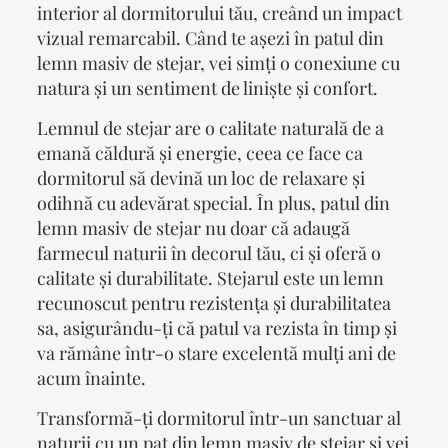
interior al dormitorului tău, creând un impact
vizual remarcabil. Când te așezi în
patul din
lemn masiv
de stejar, vei simți o conexiune cu
natura și un sentiment de liniște și confort.
Lemnul de stejar are o calitate naturală de a
emană căldură și energie, ceea ce face ca
dormitorul să devină un loc de relaxare și
odihnă cu adevărat special. În plus,
patul din
lemn masiv
de stejar nu doar că adaugă
farmecul naturii în decorul tău, ci și oferă o
calitate și durabilitate. Stejarul este un lemn
recunoscut pentru rezistența și durabilitatea
sa, asigurându-ți că patul va rezista în timp și
va rămâne într-o stare excelentă mulți ani de
acum înainte.
Transformă-ți dormitorul într-un sanctuar al
naturii cu un
pat din lemn masiv
de stejar și vei