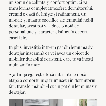
un somn de calitate și confort optim, ci va
transforma complet atmosfera dormitorului,
creând o oază de liniște și rafinament. Cu
modele și nuanțe specifice ale lemnului nobil
de stejar, acest pat va aduce o notă de
personalitate și caracter distinct în decorul
casei tale.
În plus, investiția într-un
pat din lemn masiv
de stejar
înseamnă că vei avea un obiect de
mobilier durabil și rezistent, care te va însoți
mulți ani înainte.
Așadar, pregătește-te să intri într-o nouă
etapă a confortului și frumuseții în dormitorul
tău, transformându-l cu un
pat din lemn masiv
de stejar
.