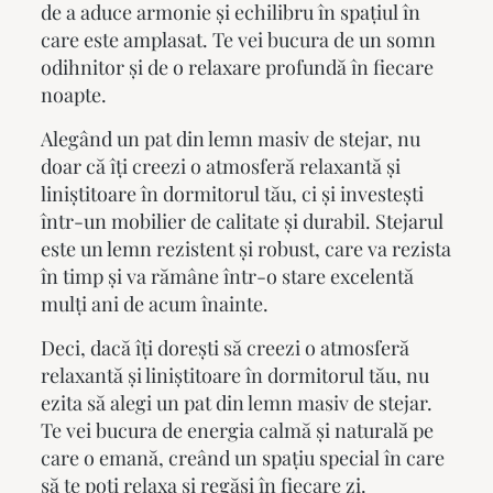
de a aduce armonie și echilibru în spațiul în
care este amplasat. Te vei bucura de un somn
odihnitor și de o relaxare profundă în fiecare
noapte.
Alegând un
pat din lemn masiv
de stejar, nu
doar că îți creezi o atmosferă relaxantă și
liniștitoare în dormitorul tău, ci și investești
într-un mobilier de calitate și durabil. Stejarul
este un lemn rezistent și robust, care va rezista
în timp și va rămâne într-o stare excelentă
mulți ani de acum înainte.
Deci, dacă îți dorești să creezi o atmosferă
relaxantă și liniștitoare în dormitorul tău, nu
ezita să alegi un
pat din lemn masiv
de stejar.
Te vei bucura de energia calmă și naturală pe
care o emană, creând un spațiu special în care
să te poți relaxa și regăsi în fiecare zi.