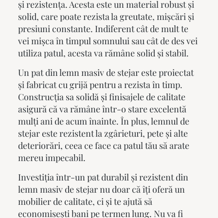
și rezistența. Acesta este un material robust și
solid, care poate rezista la greutate, mișcări și
presiuni constante. Indiferent cât de mult te
vei mișca în timpul somnului sau cât de des vei
utiliza patul, acesta va rămâne solid și stabil.
Un
pat din lemn masiv
de stejar este proiectat
și fabricat cu grijă pentru a rezista în timp.
Construcția sa solidă și finisajele de calitate
asigură că va rămâne într-o stare excelentă
mulți ani de acum înainte. În plus, lemnul de
stejar este rezistent la zgârieturi, pete și alte
deteriorări, ceea ce face ca patul tău să arate
mereu impecabil.
Investiția într-un pat durabil și rezistent din
lemn masiv de stejar nu doar că îți oferă un
mobilier de calitate, ci și te ajută să
economisești bani pe termen lung. Nu va fi