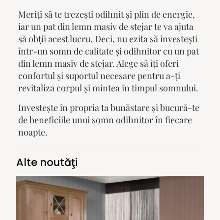
Meriți să te trezești odihnit și plin de energie,
iar un
pat din lemn masiv
de stejar te va ajuta
să obții acest lucru. Deci, nu ezita să investești
într-un somn de calitate și odihnitor cu un
pat
din lemn masiv de stejar
. Alege să îți oferi
confortul și suportul necesare pentru a-ți
revitaliza corpul și mintea în timpul somnului.
Investește în propria ta bunăstare și bucură-te
de beneficiile unui
somn
odihnitor în fiecare
noapte.
Alte noutăţi