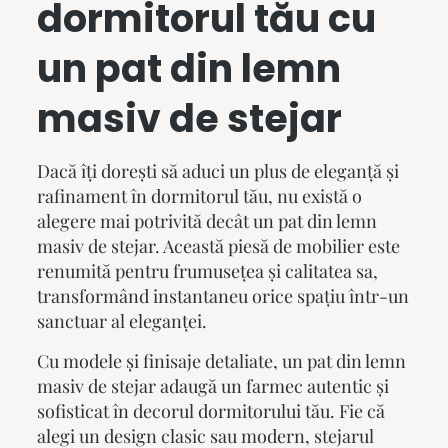
dormitorul tău cu
un
pat din lemn
masiv
de stejar
Dacă îți dorești să aduci un plus de eleganță și
rafinament în dormitorul tău, nu există o
alegere mai potrivită decât un
pat din lemn
masiv de stejar
. Această piesă de mobilier este
renumită pentru frumusețea și calitatea sa,
transformând instantaneu orice spațiu într-un
sanctuar al eleganței.
Cu modele și finisaje detaliate, un
pat din lemn
masiv de stejar
adaugă un farmec autentic și
sofisticat în decorul dormitorului tău. Fie că
alegi un design clasic sau modern, stejarul