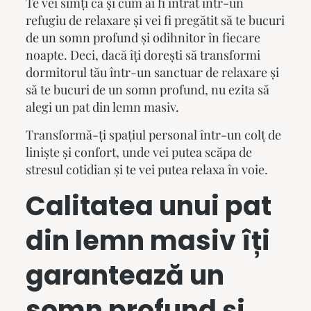
Te vei simți ca și cum ai fi intrat într-un
refugiu de relaxare și vei fi pregătit să te bucuri
de un somn profund și odihnitor în fiecare
noapte. Deci, dacă îți dorești să transformi
dormitorul tău într-un sanctuar de relaxare și
să te bucuri de un somn profund, nu ezita să
alegi un
pat din lemn masiv
.
Transformă-ți spațiul personal într-un colț de
liniște și confort, unde vei putea scăpa de
stresul cotidian și te vei putea relaxa în voie.
Calitatea unui
pat
din lemn masiv
îți
garantează un
somn profund și