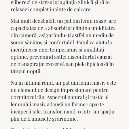
eliberezi de stresul și agitația zilnică și să te
relaxezi complet înainte de culcare.
Mai mult decât atât, un
pat din lemn masiv
are
capacitatea de a absorbii și elimina umiditatea
din cameră, asigurându-ți astfel un mediu de
somn sănătos și confortabil. Patul va ajuta la
menținerea unei temperaturi și umidități
optime, prevenind astfel disconfortul cauzat
de transpirație excesivă sau piele lipicioasă în
timpul nopții.
Nu în ultimul rând, un
pat din lemn masiv
este
un element de design impresionant pentru
dormitorul tău. Aspectul natural și rustic al
lemnului masiv adaugă un farmec aparte
încăperii tale, transformând-o într-un spațiu
plin de frumusețe și armonie.