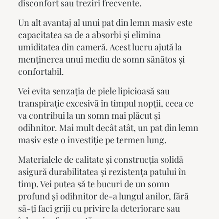
disconfort sau treziri frecvente.
Un alt avantaj al unui
pat din lemn masiv
este
capacitatea sa de a absorbi și elimina
umiditatea din cameră. Acest lucru ajută la
menținerea unui mediu de somn sănătos și
confortabil.
Vei evita senzația de piele lipicioasă sau
transpirație excesivă în timpul nopții, ceea ce
va contribui la un somn mai plăcut și
odihnitor. Mai mult decât atât, un
pat din lemn
masiv
este o investiție pe termen lung.
Materialele de calitate și construcția solidă
asigură durabilitatea și rezistența patului în
timp. Vei putea să te bucuri de un somn
profund și odihnitor de-a lungul anilor, fără
să-ți faci griji cu privire la deteriorare sau