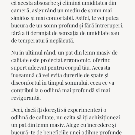
că acesta absoarbe și elimină umiditatea din
cameră, asigurând un mediu de somn mai
sănătos și mai confortabil. Astfel, te vei putea
bucura de un somn profund și fără întreruperi,
fără a fi deranjat de senzația de umiditate sau
de temperatură neplăcută.
Nu în ultimul rând, un
pat din lemn masiv
de
calitate este proiectat ergonomic, oferind
suport adecvat pentru corpul tău. Aceasta
înseamnă că vei evita durerile de spate și
disconfortul în timpul somnului, ceea ce va
contribui la o odihnă mai profundă și mai
revigorantă.
Deci, dacă îți dorești să experimentezi o
odihnă de calitate, nu ezita să îți achiziționezi
un
pat din lemn masiv
. Alege cu încredere și
bucură-te de beneficiile unei odihne profunde