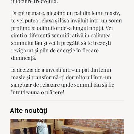
înlocuire frecventă.
Drept urmare, alegând un
pat din lemn masiv
,
te vei putea relaxa și lăsa învăluit într-un
somn
profund și odihnitor de-a lungul nopții. Vei
simți o diferență semnificativă în calitatea
somnului tău și vei fi pregătit să te trezești
revigorat și plin de energie în fiecare
dimineață.
Ia decizia de a investi într-un
pat din lemn
masiv
și transformă-ți dormitorul într-un
sanctuar de relaxare unde somnul tău să fie
întotdeauna o plăcere!
Alte noutăţi