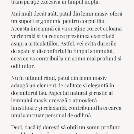
transpirație excesivă în timpul nopții.
Mai mult decât atât,
patul din lemn masiv
oferă
un suport ergonomic pentru corpul tău.
Aceasta înseamnă că va susține corect coloana
vertebrală și va reduce presiunea exercitată
asupra articulațiilor. Astfel, vei evita durerile
de spate și disconfortul în timpul somnului,
ceea ce va contribui la un somn mai profund și
odihnitor.
Nu în ultimul rând,
patul din lemn masiv
adaugă un element de calitate și eleganță în
dormitorul tău. Aspectul natural și rustic al
lemnului masiv creează o atmosferă
liniștitoare și relaxantă, contribuind la crearea
unui sanctuar personal de odihnă.
Deci, dacă îți dorești să obții un somn profund