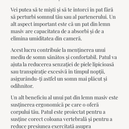
Vei putea să te miști și să te întorci în pat fără
să perturbi somnul tău sau al partenerului. Un
alt aspect important este că un
pat din lemn
masiv
are capacitatea de a absorbi și de a
elimina umiditatea din cameră.
Acest lucru contribuie la menținerea unui
mediu de somn sănătos și confortabil. Patul va
ajuta la reducerea senzației de piele lipicioasă
sau transpirație excesivă în timpul nopții,
asigurându-ți astfel un somn mai plăcut și
odihnitor.
Un alt beneficiu al unui
pat din lemn masiv
este
susținerea ergonomică pe care o oferă
corpului tău. Patul este proiectat pentru a
susține corect coloana vertebrală și pentru a
reduce presiunea exercitată asupra