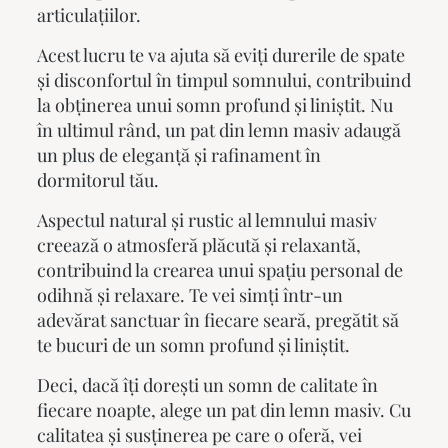
articulațiilor.
Acest lucru te va ajuta să eviți durerile de spate
și disconfortul în timpul somnului, contribuind
la obținerea unui somn profund și liniștit. Nu
în ultimul rând, un
pat din lemn masiv
adaugă
un plus de eleganță și rafinament în
dormitorul tău.
Aspectul natural și rustic al lemnului masiv
creează o atmosferă plăcută și relaxantă,
contribuind la crearea unui spațiu personal de
odihnă și relaxare. Te vei simți într-un
adevărat sanctuar în fiecare seară, pregătit să
te bucuri de un somn profund și liniștit.
Deci, dacă îți dorești un somn de calitate în
fiecare noapte, alege un
pat din lemn masiv
. Cu
calitatea și susținerea pe care o oferă, vei