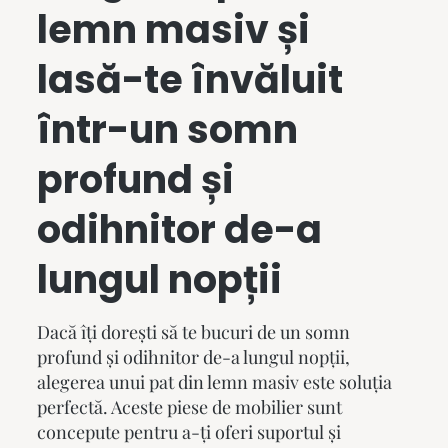
lemn masiv
și
lasă-te învăluit
într-un somn
profund și
odihnitor de-a
lungul nopții
Dacă îți dorești să te bucuri de un somn
profund și odihnitor de-a lungul nopții,
alegerea unui
pat din lemn masiv
este soluția
perfectă. Aceste piese de mobilier sunt
concepute pentru a-ți oferi suportul și