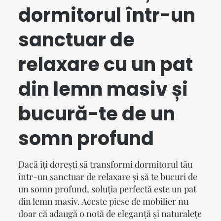
dormitorul într-un
sanctuar de
relaxare cu un
pat
din lemn masiv
și
bucură-te de un
somn profund
Dacă îți dorești să transformi dormitorul tău
într-un sanctuar de relaxare și să te bucuri de
un somn profund, soluția perfectă este un
pat
din lemn masiv
. Aceste piese de mobilier nu
doar că adaugă o notă de eleganță și naturalețe