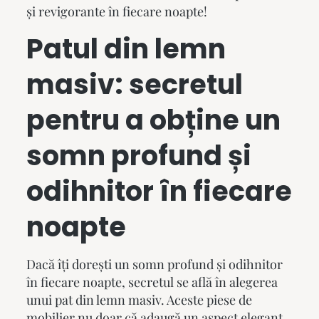
și revigorante în fiecare noapte!
Patul din lemn
masiv
: secretul
pentru a obține un
somn profund și
odihnitor în fiecare
noapte
Dacă îți dorești un somn profund și odihnitor
în fiecare noapte, secretul se află în alegerea
unui
pat din lemn masiv
. Aceste piese de
mobilier nu doar că adaugă un aspect elegant