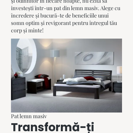
și odihnitor în fiecare noapte, nu ezita să
investești într-un
pat din lemn masiv
. Alege cu
încredere și bucură-te de beneficiile unui
somn optim și revigorant pentru întregul tău
corp și minte!
Pat lemn masiv
Transformă-ți