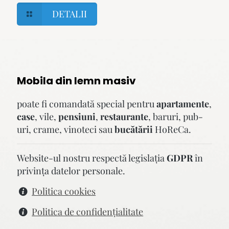
DETALII
Mobila din lemn masiv
poate fi comandată special pentru
apartamente
,
case
, vile,
pensiuni
,
restaurante
, baruri, pub-
uri, crame, vinoteci sau
bucătării
HoReCa.
Website-ul nostru respectă legislaţia
GDPR
în
privinţa datelor personale.
Politica cookies
Politica de confidenţialitate