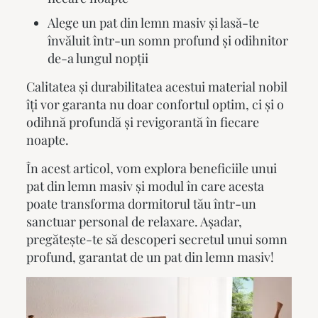
Alege un pat din lemn masiv și lasă-te
învăluit într-un somn profund și odihnitor
de-a lungul nopții
Calitatea și durabilitatea acestui material nobil
îți vor garanta nu doar confortul optim, ci și o
odihnă profundă și revigorantă în fiecare
noapte.
În acest articol, vom explora beneficiile unui
pat din lemn masiv
și modul în care acesta
poate transforma dormitorul tău într-un
sanctuar personal de relaxare. Așadar,
pregătește-te să descoperi secretul unui somn
profund, garantat de un
pat din lemn masiv
!