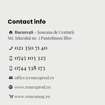
Contact info
București
- Şoseaua de Centură
Str. Islazului nr. 5 Pantelimon Ilfov
021 350 71 40
0745 103 325
0744 538 173
office@ronexprod.ro
www.ronexprod.ro
www.ronexmag.ro