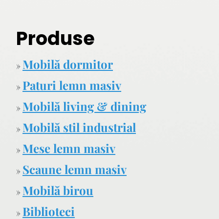
Produse
Mobilă dormitor
»
Paturi lemn masiv
»
Mobilă living & dining
»
Mobilă stil industrial
»
Mese lemn masiv
»
Scaune lemn masiv
»
Mobilă birou
»
Biblioteci
»