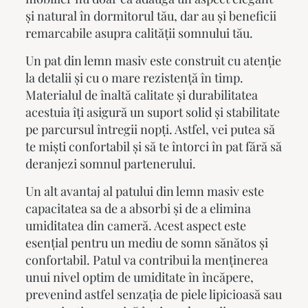
și natural în dormitorul tău, dar au și beneficii
remarcabile asupra calității somnului tău.
Un
pat din lemn masiv
este construit cu atenție
la detalii și cu o mare rezistență în timp.
Materialul de înaltă calitate și durabilitatea
acestuia îți asigură un suport solid și stabilitate
pe parcursul întregii nopți. Astfel, vei putea să
te miști confortabil și să te întorci în pat fără să
deranjezi somnul partenerului.
Un alt avantaj al
patului din lemn masiv
este
capacitatea sa de a absorbi și de a elimina
umiditatea din cameră. Acest aspect este
esențial pentru un mediu de somn sănătos și
confortabil. Patul va contribui la menținerea
unui nivel optim de umiditate în încăpere,
prevenind astfel senzația de piele lipicioasă sau