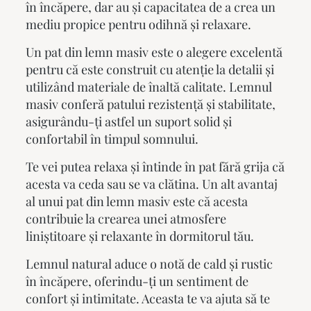
în încăpere, dar au și capacitatea de a crea un
mediu propice pentru odihnă și relaxare.
Un
pat din lemn masiv
este o alegere excelentă
pentru că este construit cu atenție la detalii și
utilizând materiale de înaltă calitate. Lemnul
masiv conferă patului rezistență și stabilitate,
asigurându-ți astfel un suport solid și
confortabil în timpul somnului.
Te vei putea relaxa și întinde în pat fără grija că
acesta va ceda sau se va clătina. Un alt avantaj
al unui
pat din lemn masiv
este că acesta
contribuie la crearea unei atmosfere
liniștitoare și relaxante în dormitorul tău.
Lemnul natural aduce o notă de cald și rustic
în încăpere, oferindu-ți un sentiment de
confort și intimitate. Aceasta te va ajuta să te