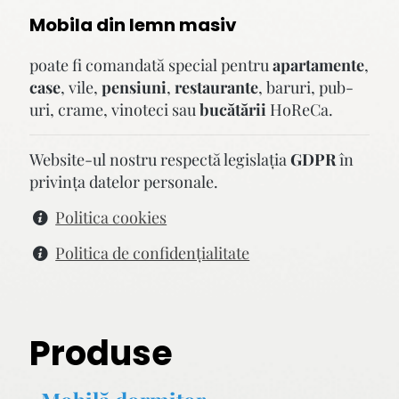
Mobila din lemn masiv
poate fi comandată special pentru
apartamente
,
case
, vile,
pensiuni
,
restaurante
, baruri, pub-
uri, crame, vinoteci sau
bucătării
HoReCa.
Website-ul nostru respectă legislaţia
GDPR
în
privinţa datelor personale.
Politica cookies
Politica de confidenţialitate
Produse