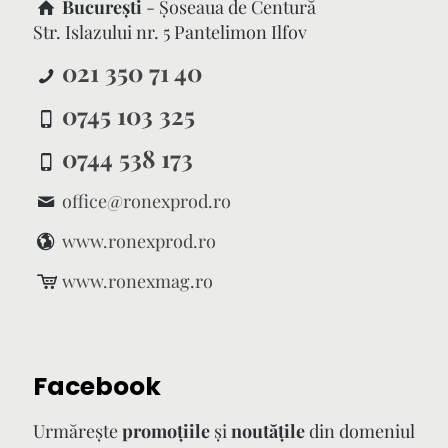
București
- Şoseaua de Centură
Str. Islazului nr. 5 Pantelimon Ilfov
021 350 71 40
0745 103 325
0744 538 173
office@ronexprod.ro
www.ronexprod.ro
www.ronexmag.ro
Facebook
Urmăreşte
promoţiile
şi
noutăţile
din domeniul