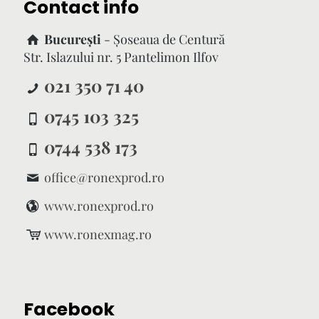
Contact info
București
- Şoseaua de Centură
Str. Islazului nr. 5 Pantelimon Ilfov
021 350 71 40
0745 103 325
0744 538 173
office@ronexprod.ro
www.ronexprod.ro
www.ronexmag.ro
Facebook