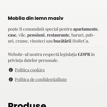
Mobila din lemn masiv
poate fi comandată special pentru
apartamente
,
case
, vile,
pensiuni
,
restaurante
, baruri, pub-
uri, crame, vinoteci sau
bucătării
HoReCa.
Website-ul nostru respectă legislaţia
GDPR
în
privinţa datelor personale.
Politica cookies
Politica de confidenţialitate
Produse