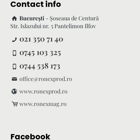
Contact info
București
- Şoseaua de Centură
Str. Islazului nr. 5 Pantelimon Ilfov
021 350 71 40
0745 103 325
0744 538 173
office@ronexprod.ro
www.ronexprod.ro
www.ronexmag.ro
Facebook