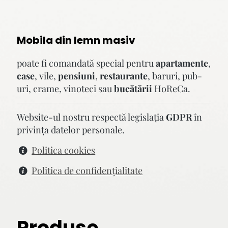
Mobila din lemn masiv
poate fi comandată special pentru
apartamente
,
case
, vile,
pensiuni
,
restaurante
, baruri, pub-
uri, crame, vinoteci sau
bucătării
HoReCa.
Website-ul nostru respectă legislaţia
GDPR
în
privinţa datelor personale.
Politica cookies
Politica de confidenţialitate
Produse