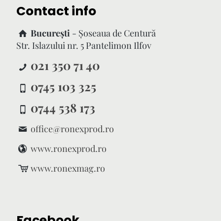
Contact info
București
- Şoseaua de Centură
Str. Islazului nr. 5 Pantelimon Ilfov
021 350 71 40
0745 103 325
0744 538 173
office@ronexprod.ro
www.ronexprod.ro
www.ronexmag.ro
Facebook