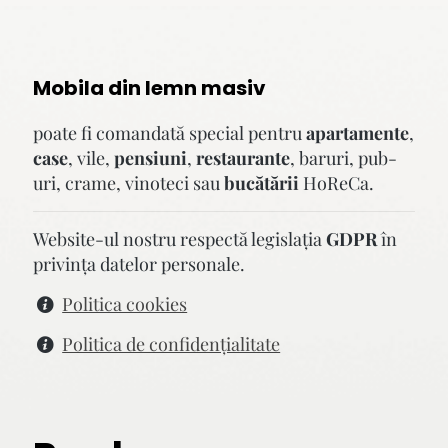
Mobila din lemn masiv
poate fi comandată special pentru
apartamente
,
case
, vile,
pensiuni
,
restaurante
, baruri, pub-
uri, crame, vinoteci sau
bucătării
HoReCa.
Website-ul nostru respectă legislaţia
GDPR
în
privinţa datelor personale.
Politica cookies
Politica de confidenţialitate