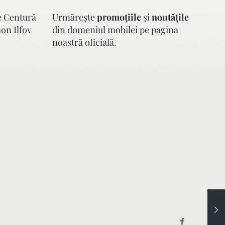
e Centură
Urmăreşte
promoţiile
şi
noutăţile
mon Ilfov
din domeniul mobilei pe pagina
noastră oficială.