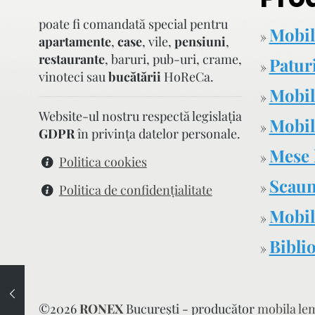
poate fi comandată special pentru
Mobil
»
apartamente
,
case
, vile,
pensiuni
,
restaurante
, baruri, pub-uri, crame,
Patur
»
vinoteci sau
bucătării
HoReCa.
Mobil
»
Website-ul nostru respectă legislaţia
Mobilă
»
GDPR
în privinţa datelor personale.
Mese 
»
Politica cookies
Scaun
»
Politica de confidenţialitate
Mobil
»
Biblio
»
©
2026
RONEX
București - producător
mobila le