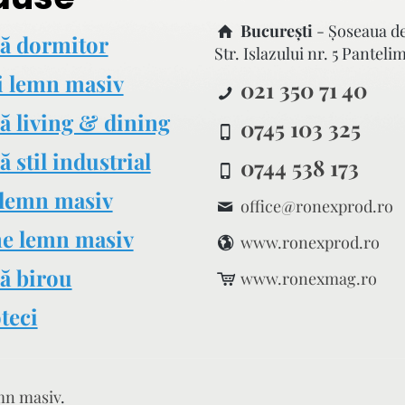
București
- Şoseaua d
ă dormitor
Str. Islazului nr. 5 Panteli
i lemn masiv
021 350 71 40
ă living & dining
0745 103 325
 stil industrial
0744 538 173
lemn masiv
office@ronexprod.ro
e lemn masiv
www.ronexprod.ro
ă birou
www.ronexmag.ro
teci
mn masiv
.