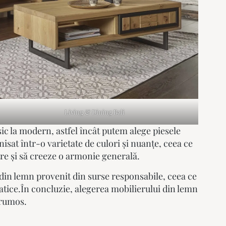
Living & Dining Bali
asic la modern, astfel încât putem alege piesele
isat într-o varietate de culori și nuanțe, ceea ce
tre și să creeze o armonie generală.
t din lemn provenit din surse responsabile, ceea ce
batice.În concluzie, alegerea mobilierului din lemn
frumos.