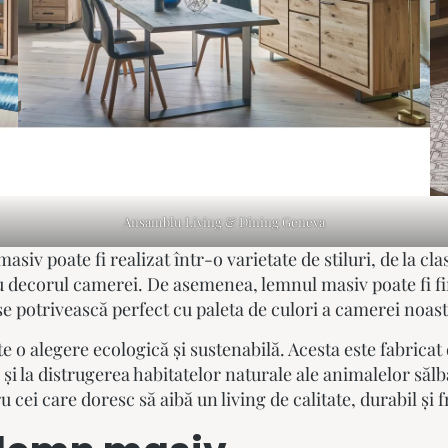
Ansamblu Living & Dining Geneva
siv poate fi realizat într-o varietate de stiluri, de la cl
cu decorul camerei. De asemenea, lemnul masiv poate fi fin
se potrivească perfect cu paleta de culori a camerei noas
e o alegere ecologică și sustenabilă. Acesta este fabrica
și la distrugerea habitatelor naturale ale animalelor săl
 cei care doresc să aibă un living de calitate, durabil și 