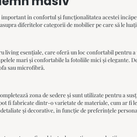
n lemn masiv
 important în confortul și funcționalitatea acestei încăpe
asupra diferitelor categorii de mobilier pe care să le luaț
u living esențiale, care oferă un loc confortabil pentru a v
apelele mari și confortabile la fotoliile mici și elegante. 
tofa sau microfibră.
mpletează zona de sedere și sunt utilizate pentru a susțin
pot fi fabricate dintr-o varietate de materiale, cum ar fi 
etaliate și decorative, în funcție de preferințele personal