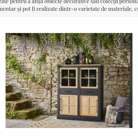
izate pentru a afișa obiecte decorative sau colecții persona
entar și pot fi realizate dintr-o varietate de materiale, c