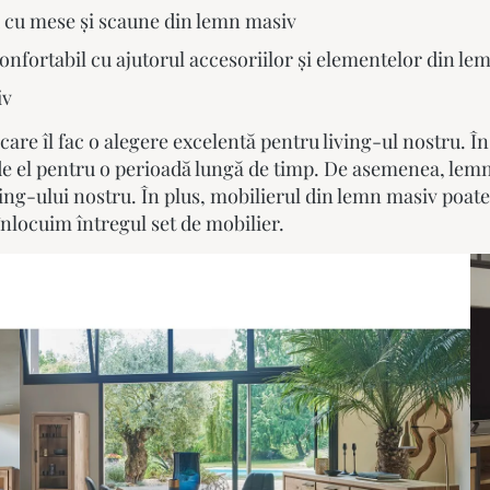
u cu mese și scaune din lemn masiv
confortabil cu ajutorul accesoriilor și elementelor din l
iv
care îl fac o alegere excelentă pentru living-ul nostru. Î
e el pentru o perioadă lungă de timp. De asemenea, lemnu
ing-ului nostru. În plus, mobilierul din lemn masiv poate 
 înlocuim întregul set de mobilier.