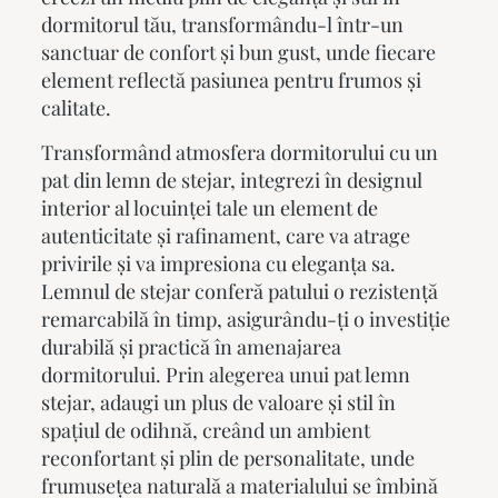
dormitorul tău, transformându-l într-un
sanctuar de confort și bun gust, unde fiecare
element reflectă pasiunea pentru frumos și
calitate.
Transformând atmosfera dormitorului cu un
pat din lemn de stejar, integrezi în designul
interior al locuinței tale un element de
autenticitate și rafinament, care va atrage
privirile și va impresiona cu eleganța sa.
Lemnul de stejar conferă patului o rezistență
remarcabilă în timp, asigurându-ți o investiție
durabilă și practică în amenajarea
dormitorului. Prin alegerea unui
pat lemn
stejar
, adaugi un plus de valoare și stil în
spațiul de odihnă, creând un ambient
reconfortant și plin de personalitate, unde
frumusețea naturală a materialului se îmbină