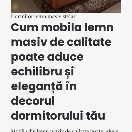
Dormitor lemn masiv stejar
Cum
mobila lemn
masiv
de calitate
poate aduce
echilibru și
eleganță în
decorul
dormitorului tău
Mobila din lemn masiv de calitate poate aduce