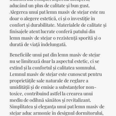
aducând un plus de calitate și bun gust.
Alegerea unui
pat lemn masiv
de stejar este nu
doar o alegere estetică, ci și o investiție în
confort și durabilitate. Materialele de calitate și
finisajele atent lucrate conferă patului din
lemn masiv de stejar o rezistență sporită și o
durată de viață îndelungată.
Beneficiile unui pat din lemn masiv de stejar
nu se limitează doar la aspectul estetic, ci se
extind și la confortul și calitatea somnului.
Lemnul masiv de stejar este cunoscut pentru
proprietățile sale naturale de reglare a
umidității și de emisie a substanțelor non-
toxice, contribuind astfel la crearea unui
mediu de odihnă sănătos și revitalizant.
Simplitatea și eleganța unui
pat lemn masiv
de
stejar aduc armonie în designul dormitorului,