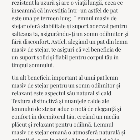
rezistent la uzură și are o viață lungă, ceea ce
înseamnă că investiția într-un astfel de pat
este una pe termen lung. Lemnul masiv de
stejar oferă stabilitate și suport adecvat pentru
salteaua ta, asigurându-ți un somn odihnitor și
fără disconfort. Astfel, alegând un pat din lemn
masiv de stejar, te asiguri că vei beneficia de
un suport solid și fiabil pentru corpul tău în
timpul somnului.
Un alt beneficiu important al unui
pat lemn
masiv
de stejar pentru un somn odihnitor și
relaxant este aspectul său natural și cald.
Textura distinctivă și nuanțele calde ale
lemnului de stejar aduc o notă de eleganță și
confort în dormitorul tău, creând un mediu
plăcut și relaxant pentru odihnă. Lemnul
masiv de stejar emană o atmosferă naturală și