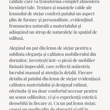
calitate care va transforma complet atmosfera
locuinței tale. Textura și nuanțele calde ale
lemnului de stejar conferă patului un aspect
plin de farmec și personalitate, evidențiind
frumusețea naturală a materialului și
adăugând un strop de naturalețe în spațiul de
odihnă.
Alegând un pat din lemn de stejar pentru a
sublinia eleganța și calitatea mobilierului din
dormitor, investești într-o piesă de mobilier
finisată impecabil, care reflectă măiestria
lucrului manual și atenția la detalii. Fiecare
detaliu al patului din lemn de stejar evidențiază
calitatea materialului și designul rafinat,
oferindu-ți nu doar confortul necesar pentru
un somn odihnitor, ci și o experiență estetică
deosebită în fiecare zi. Cu un
pat lemn stejar
,
creezi un mediu plin de eleganță și stil în