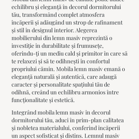
echilibru și eleganță în decorul dormitorului
tău, transformând complet atmosfera
încăperii și adăugând un strop de rafinament
și stil în designul interior. Alegerea
mobilierului din lemn masiv reprezintă o
investiție în durabilitate și frumusețe,
oferindu-ți un mediu cald și primitor în care să
te relaxezi și să te odihnești în confortul
propriului cămin.
Mobila lemn masiv
emană o
eleganță naturală și autentică, care adaugă
caracter și personalitate spațiului tău de
odihnă, creând un echilibru armonios între
funcționalitate și estetică.
Integrând
mobila lemn masiv
în decorul
dormitorului tău, aduci în prim-plan calitatea
și nobletea materialului, conferind încăperii
un aspect sofisticat și distins. Lemnul masiv