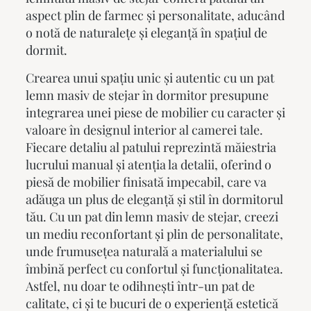
aspect plin de farmec și personalitate, aducând
o notă de naturalețe și eleganță în spațiul de
dormit.
Crearea unui spațiu unic și autentic cu un
pat
lemn masiv
de stejar în dormitor presupune
integrarea unei piese de mobilier cu caracter și
valoare în designul interior al camerei tale.
Fiecare detaliu al patului reprezintă măiestria
lucrului manual și atenția la detalii, oferind o
piesă de mobilier finisată impecabil, care va
adăuga un plus de eleganță și stil în dormitorul
tău. Cu un pat din lemn masiv de stejar, creezi
un mediu reconfortant și plin de personalitate,
unde frumusețea naturală a materialului se
îmbină perfect cu confortul și funcționalitatea.
Astfel, nu doar te odihnești într-un pat de
calitate, ci și te bucuri de o experiență estetică