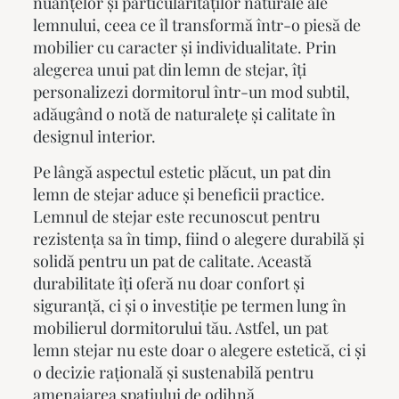
nuanțelor și particularităților naturale ale
lemnului, ceea ce îl transformă într-o piesă de
mobilier cu caracter și individualitate. Prin
alegerea unui pat din lemn de stejar, îți
personalizezi dormitorul într-un mod subtil,
adăugând o notă de naturalețe și calitate în
designul interior.
Pe lângă aspectul estetic plăcut, un pat din
lemn de stejar aduce și beneficii practice.
Lemnul de stejar este recunoscut pentru
rezistența sa în timp, fiind o alegere durabilă și
solidă pentru un pat de calitate. Această
durabilitate îți oferă nu doar confort și
siguranță, ci și o investiție pe termen lung în
mobilierul dormitorului tău. Astfel, un
pat
lemn stejar
nu este doar o alegere estetică, ci și
o decizie rațională și sustenabilă pentru
amenajarea spațiului de odihnă.