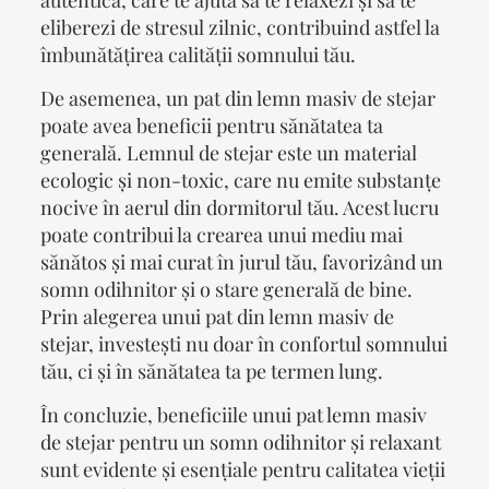
autentică, care te ajută să te relaxezi și să te
eliberezi de stresul zilnic, contribuind astfel la
îmbunătățirea calității somnului tău.
De asemenea, un pat din lemn masiv de stejar
poate avea beneficii pentru sănătatea ta
generală. Lemnul de
stejar
este un material
ecologic și non-toxic, care nu emite substanțe
nocive în aerul din dormitorul tău. Acest lucru
poate contribui la crearea unui mediu mai
sănătos și mai curat în jurul tău, favorizând un
somn odihnitor și o stare generală de bine.
Prin alegerea unui pat din lemn masiv de
stejar, investești nu doar în confortul somnului
tău, ci și în sănătatea ta pe termen lung.
În concluzie, beneficiile unui
pat lemn masiv
de stejar pentru un somn odihnitor și relaxant
sunt evidente și esențiale pentru calitatea vieții