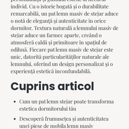
individ. Cu o istorie bogată și o durabilitate
remarcabilă, un
pat lemn masiv
de stejar aduce
o notă de eleganță și autenticitate în orice
dormitor. Textura naturală a lemnului masiv de
stejar aduce un farmec aparte, creând o
atmosferă caldă și primitoare în spațiul de
odihnă. Fiecare
pat lemn masiv
de stejar este
unic, datorită particularităților naturale ale
lemnului, oferind un design personalizat și o
experiență estetică inconfundabilă.
Cuprins articol
Cum un pat lemn stejar poate transforma
estetica dormitorului tău
Descoperă frumusețea și autenticitatea
unei piese de mobila lemn masiv