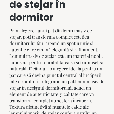
de stejar în
dormitor
Prin alegerea unui pat din lemn masiv de
stejar, poți transforma complet estetica
dormitorului tău, creând un spațiu unic și
autentic care emană eleganță și rafinament.
Lemnul masiv de stejar este un material nobil,
cunoscut pentru durabilitatea sa și frumusețea
naturală, făcându-l o alegere ideală pentru un
pat care să devină punctul central al încăperii
tale de odihnă. Integrând un
pat lemn masiv
de
stejar în designul dormitorului, aduci un
element de autenticitate și calitate care va
transforma complet atmosfera încăperii.
Textura distinctivă și nuanțele calde ale
lemnului masiv de stejar conferă patului un