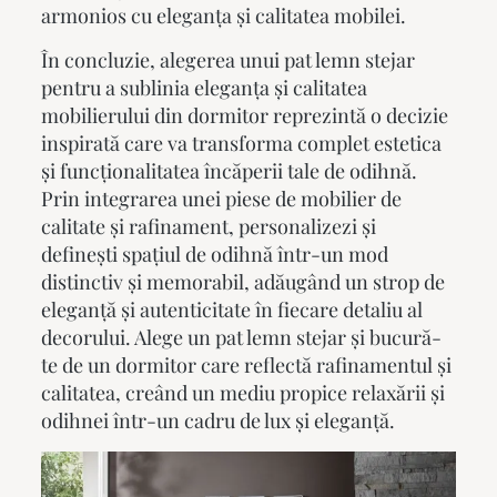
armonios cu eleganța și calitatea mobilei.
În concluzie, alegerea unui
pat lemn stejar
pentru a sublinia eleganța și calitatea
mobilierului din dormitor reprezintă o decizie
inspirată care va transforma complet estetica
și funcționalitatea încăperii tale de odihnă.
Prin integrarea unei piese de mobilier de
calitate și rafinament, personalizezi și
definești spațiul de odihnă într-un mod
distinctiv și memorabil, adăugând un strop de
eleganță și autenticitate în fiecare detaliu al
decorului. Alege un
pat lemn stejar
și bucură-
te de un dormitor care reflectă rafinamentul și
calitatea, creând un mediu propice relaxării și
odihnei într-un cadru de lux și eleganță.