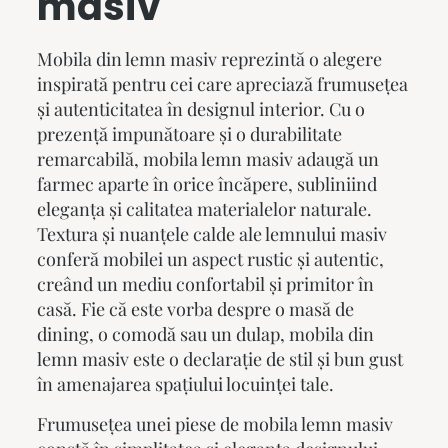
masiv
Mobila din lemn masiv reprezintă o alegere
inspirată pentru cei care apreciază frumusețea
și autenticitatea în designul interior. Cu o
prezență impunătoare și o durabilitate
remarcabilă,
mobila lemn masiv
adaugă un
farmec aparte în orice încăpere, subliniind
eleganța și calitatea materialelor naturale.
Textura și nuanțele calde ale lemnului masiv
conferă mobilei un aspect rustic și autentic,
creând un mediu confortabil și primitor în
casă. Fie că este vorba despre o masă de
dining, o comodă sau un dulap, mobila din
lemn masiv este o declarație de stil și bun gust
în amenajarea spațiului locuinței tale.
Frumusețea unei piese de
mobila lemn masiv