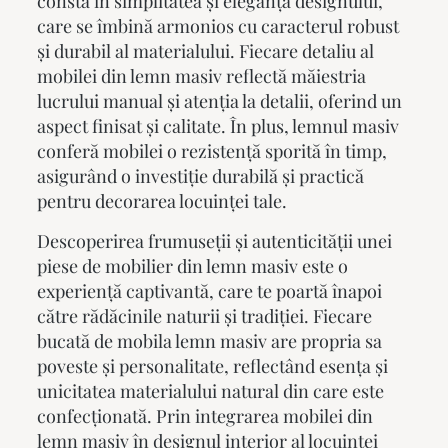
constă în simplitatea și eleganța designului,
care se îmbină armonios cu caracterul robust
și durabil al materialului. Fiecare detaliu al
mobilei din lemn masiv reflectă măiestria
lucrului manual și atenția la detalii, oferind un
aspect finisat și calitate. În plus, lemnul masiv
conferă mobilei o rezistență sporită în timp,
asigurând o investiție durabilă și practică
pentru decorarea locuinței tale.
Descoperirea frumuseții și autenticității unei
piese de mobilier din lemn masiv este o
experiență captivantă, care te poartă înapoi
către rădăcinile naturii și tradiției. Fiecare
bucată de
mobila lemn masiv
are propria sa
poveste și personalitate, reflectând esența și
unicitatea materialului natural din care este
confecționată. Prin integrarea mobilei din
lemn masiv în designul interior al locuinței