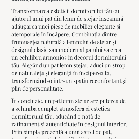
Transformarea esteticii dormitorului tău cu
ajutorul unui pat din lemn de stejar înseamnă
adăugarea unei piese de mobilier elegante și
atemporale în încăpere. Combinația dintre
frumusețea naturală a lemnului de stejar și
designul clasic sau modern al patului va crea
un echilibru armonios în decorul dormitorului
tău. Alegând un
pat lemn stejar
, aduci un strop
de naturalețe și eleganță în încăperea ta,
transformând-o într-un spațiu reconfortant și
plin de personalitate.
În concluzie, un
pat lemn stejar
are puterea de
a schimba complet atmosfera și estetica
dormitorului tău, aducând o notă de
rafinament și autenticitate în designul interior.
Prin simpla prezență a unui astfel de pat,