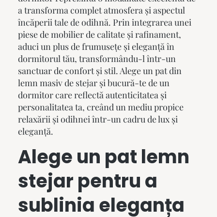
a transforma complet atmosfera și aspectul
încăperii tale de odihnă. Prin integrarea unei
piese de mobilier de calitate și rafinament,
aduci un plus de frumusețe și eleganță în
dormitorul tău, transformându-l într-un
sanctuar de confort și stil. Alege un pat din
lemn masiv de stejar și bucură-te de un
dormitor care reflectă autenticitatea și
personalitatea ta, creând un mediu propice
relaxării și odihnei într-un cadru de lux și
eleganță.
Alege un
pat lemn
stejar
pentru a
sublinia eleganța