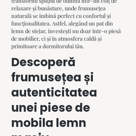
transformi spațiul de odihnă într-un colț de
relaxare și bunăstare, unde frumusețea
naturală se îmbină perfect cu confortul și
funcționalitatea. Astfel, alegând un pat din
lemn de stejar, investești nu doar într-o piesă
de mobilier, ci și în atmosfera caldă și
primitoare a dormitorului tău.
Descoperă
frumusețea și
autenticitatea
unei piese de
mobila lemn