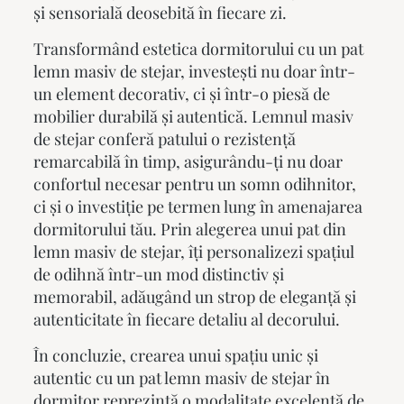
și sensorială deosebită în fiecare zi.
Transformând estetica dormitorului cu un
pat
lemn masiv
de stejar, investești nu doar într-
un element decorativ, ci și într-o piesă de
mobilier durabilă și autentică. Lemnul masiv
de stejar conferă patului o rezistență
remarcabilă în timp, asigurându-ți nu doar
confortul necesar pentru un somn odihnitor,
ci și o investiție pe termen lung în amenajarea
dormitorului tău. Prin alegerea unui pat din
lemn masiv de stejar, îți personalizezi spațiul
de odihnă într-un mod distinctiv și
memorabil, adăugând un strop de eleganță și
autenticitate în fiecare detaliu al decorului.
În concluzie, crearea unui spațiu unic și
autentic cu un
pat lemn masiv
de stejar în
dormitor reprezintă o modalitate excelentă de