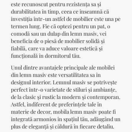
este recunoscut pentru rezistența sa și
durabilitatea în timp, ceea ce înseamnă că
investiția într-un astfel de mobilier este una pe
termen lung. Fie că optezi pentru un pat, o
comodă sau un dulap din lemn masiv, vei
beneficia de o piesă de mobilier solidă și
fiabilă, care va aduce valoare estetică și
funcțională în dormitorul tău.
Unul dintre avantajele principale ale mobilei
din lemn masiv este versatilitatea sa în
designul interior. Lemnul masiv se potrivește
perfect într-o varietate de stiluri și ambianțe,
de la clasic și rustic la modern și contemporan.
Astfel, indiferent de preferințele tale în
materie de decor,
mobila lemn masiv
poate fi
integrată armonios în spațiul tău, adăugând un
plus de eleganță și căldură în fiecare detaliu.