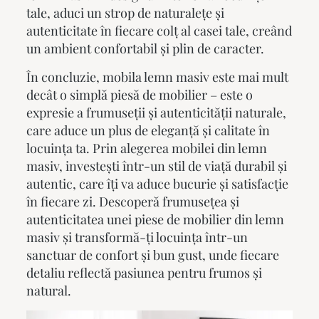
tale, aduci un strop de naturalețe și
autenticitate în fiecare colț al casei tale, creând
un ambient confortabil și plin de caracter.
În concluzie,
mobila lemn masiv
este mai mult
decât o simplă piesă de mobilier – este o
expresie a frumuseții și autenticității naturale,
care aduce un plus de eleganță și calitate în
locuința ta. Prin alegerea mobilei din lemn
masiv, investești într-un stil de viață durabil și
autentic, care îți va aduce bucurie și satisfacție
în fiecare zi. Descoperă frumusețea și
autenticitatea unei piese de mobilier din lemn
masiv și transformă-ți locuința într-un
sanctuar de confort și bun gust, unde fiecare
detaliu reflectă pasiunea pentru frumos și
natural.