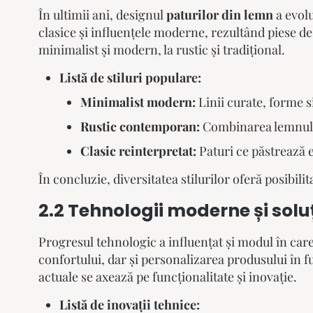
În ultimii ani, designul
paturilor din lemn
a evolu
clasice și influențele moderne, rezultând piese de 
minimalist și modern, la rustic și tradițional.
Listă de stiluri populare:
Minimalist modern:
Linii curate, forme s
Rustic contemporan:
Combinarea lemnului 
Clasic reinterpretat:
Paturi ce păstrează e
În concluzie, diversitatea stilurilor oferă posibili
2.2 Tehnologii moderne și solu
Progresul tehnologic a influențat și modul în car
confortului, dar și personalizarea produsului în fu
actuale se axează pe funcționalitate și inovație.
Listă de inovații tehnice: