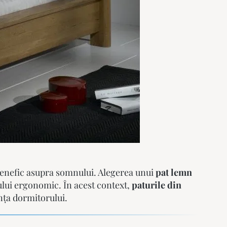
 benefic asupra somnului. Alegerea unui
pat lemn
nului ergonomic. În acest context,
paturile din
nța dormitorului.