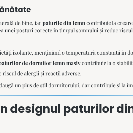
 sănătate
erală de bine, iar
paturile din lemn
contribuie la crear
a unei posturi corecte în timpul somnului și reduc riscu
etăți izolante, menținând o temperatură constantă în do
paturilor de dormitor lemn masiv
contribuie la o stabili
riscul de alergii și reacții adverse.
augă un plus de stil dormitorului, dar contribuie și la îm
în designul paturilor di