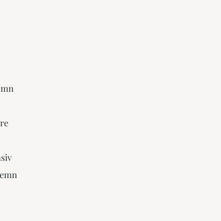
lemn
are
siv
 lemn