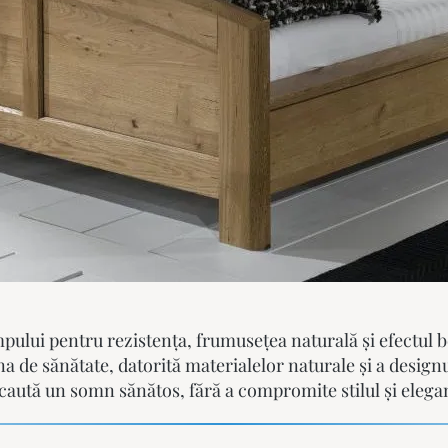
impului pentru rezistența, frumusețea naturală și efectul
una de sănătate, datorită materialelor naturale și a desig
 caută un somn sănătos, fără a compromite stilul și elega