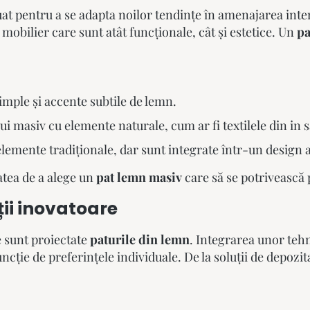
at pentru a se adapta noilor tendințe în amenajarea inte
mobilier care sunt atât funcționale, cât și estetice. Un
pa
imple și accente subtile de lemn.
masiv cu elemente naturale, cum ar fi textilele din in 
lemente tradiționale, dar sunt integrate într-un design a
tatea de a alege un
pat lemn masiv
care să se potrivească 
ții inovatoare
e sunt proiectate
paturile din lemn
. Integrarea unor te
ncție de preferințele individuale. De la soluții de depozit