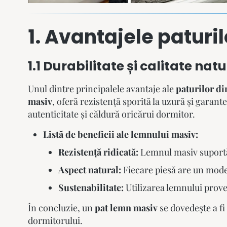
1. Avantajele paturi
1.1 Durabilitate și calitate nat
Unul dintre principalele avantaje ale
paturilor d
masiv
, oferă rezistență sporită la uzură și garan
autenticitate și căldură oricărui dormitor.
Listă de beneficii ale lemnului masiv:
Rezistență ridicată:
Lemnul masiv suportă 
Aspect natural:
Fiecare piesă are un model
Sustenabilitate:
Utilizarea lemnului prove
În concluzie, un
pat lemn masiv
se dovedește a fi 
dormitorului.