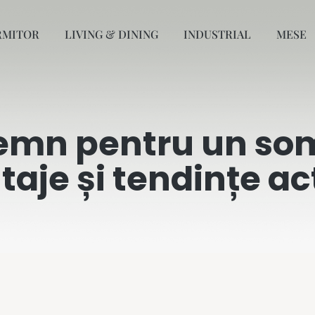
RMITOR
LIVING & DINING
INDUSTRIAL
MESE
 lemn pentru un so
taje și tendințe ac