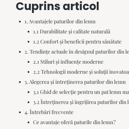
Cuprins articol
1. Avantajele paturilor din lemn
1.1 Durabilitate și calitate naturală
1.2 Confort și beneficii pentru sănătate
2. Tendințe actuale în designul paturilor din 
2.1 Stiluri și influențe moderne
2.2 Tehnologii moderne și soluții inovato
3. Alegerea și întreținerea paturilor din lemn
3.1 Ghid de selecție pentru un pat lemn ma
3.2 Întreținerea și îngrijirea paturilor din
4. Întrebări frecvente
Ce avantaje oferă paturile din lemn?