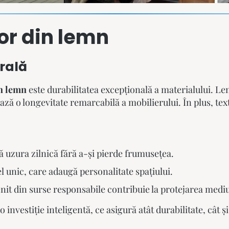
lor din lemn
urală
in lemn
este durabilitatea excepțională a materialului. Le
tează o longevitate remarcabilă a mobilierului. În plus, t
uzura zilnică fără a-și pierde frumusețea.
 unic, care adaugă personalitate spațiului.
nit din surse responsabile contribuie la protejarea mediu
o investiție inteligentă, ce asigură atât durabilitate, cât