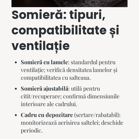
Somieră: tipuri,
compatibilitate și
ventilație
Somieră cu lamele
: standardul pentru
ventilație; verifică densitatea lamelor și
compatibilitatea cu salteaua.
Somieră ajustabilă
: utilă pentru
citit/recuperare; confirmă dimensiunile
interioare ale cadrului.
Cadru cu depozitare
(sertare/rabatabil):
monitorizează aerisirea saltelei; deschide
periodic.