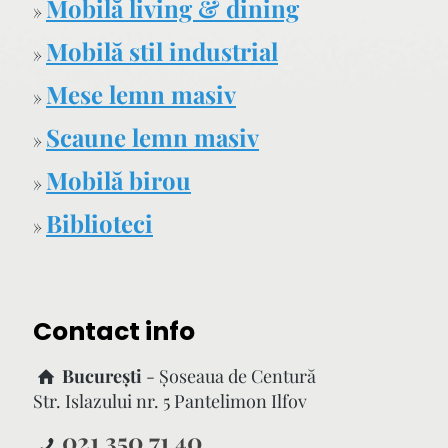
Mobilă living & dining
»
Mobilă stil industrial
»
Mese lemn masiv
»
Scaune lemn masiv
»
Mobilă birou
»
Biblioteci
»
Contact info
București
- Şoseaua de Centură
Str. Islazului nr. 5 Pantelimon Ilfov
021 350 71 40