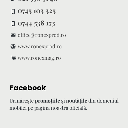
0745 103 325
0744 538 173
office@ronexprod.ro
www.ronexprod.ro
www.ronexmag.ro
Facebook
Urmăreşte
promoţiile
şi
noutăţile
din domeniul
mobilei pe pagina noastră oficială.