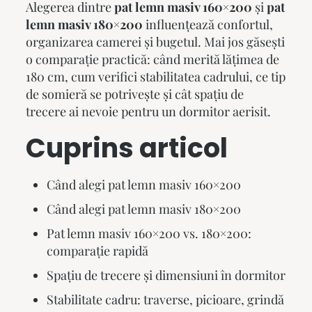
Alegerea dintre
pat lemn masiv 160×200
și
pat
lemn masiv 180×200
influențează confortul,
organizarea camerei și bugetul. Mai jos găsești
o comparație practică: când merită lățimea de
180 cm, cum verifici stabilitatea cadrului, ce tip
de somieră se potrivește și cât spațiu de
trecere ai nevoie pentru un dormitor aerisit.
Cuprins articol
Când alegi pat lemn masiv 160×200
Când alegi pat lemn masiv 180×200
Pat lemn masiv 160×200 vs. 180×200:
comparație rapidă
Spațiu de trecere și dimensiuni în dormitor
Stabilitate cadru: traverse, picioare, grindă