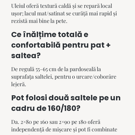
Uleiul oferă textură caldă și se repară local
ușor; lacul mat/satinat se curăță mai rapid și
rezistă mai bine la pete.
Ce înălțime totală e
confortabilă pentru pat +
saltea?
De regulă 55–65 cm de la pardoseală la
suprafața saltelei, pentru o urcare/coborâre
lejeră.
Pot folosi două saltele pe un
cadru de 160/180?
Da. 2×80 pe 160 sau 2×90 pe 180 oferă
independență de mișcare și pot fi combinate