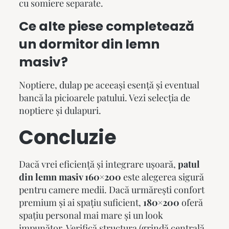
cu somiere separate.
Ce alte piese completează
un dormitor din lemn
masiv?
Noptiere, dulap pe aceeași esență și eventual
bancă la picioarele patului. Vezi selecția de
noptiere
și
dulapuri
.
Concluzie
Dacă vrei eficiență și integrare ușoară,
patul
din lemn masiv 160×200
este alegerea sigură
pentru camere medii. Dacă urmărești confort
premium și ai spațiu suficient,
180×200
oferă
spațiu personal mai mare și un look
impunător. Verifică structura (grindă centrală