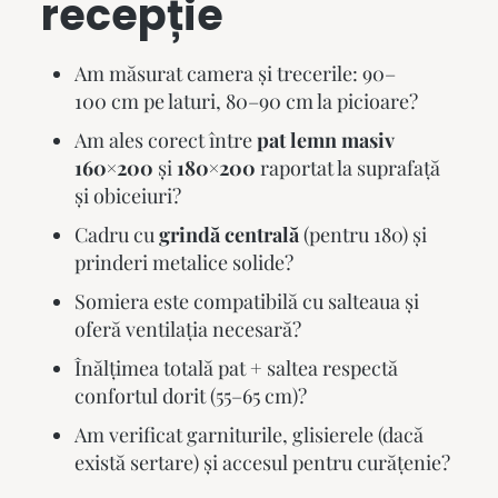
recepție
Am măsurat camera și trecerile: 90–
100 cm pe laturi, 80–90 cm la picioare?
Am ales corect între
pat lemn masiv
160×200
și
180×200
raportat la suprafață
și obiceiuri?
Cadru cu
grindă centrală
(pentru 180) și
prinderi metalice solide?
Somiera este compatibilă cu salteaua și
oferă ventilația necesară?
Înălțimea totală pat + saltea respectă
confortul dorit (55–65 cm)?
Am verificat garniturile, glisierele (dacă
există sertare) și accesul pentru curățenie?