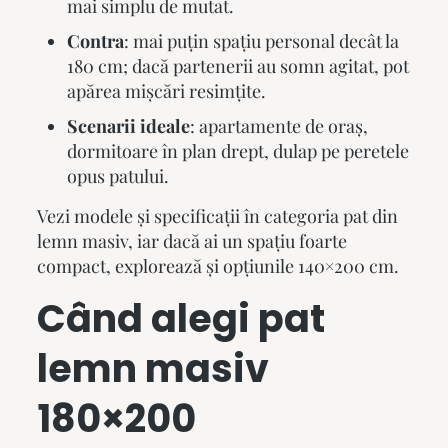
mai simplu de mutat.
Contra
: mai puțin spațiu personal decât la
180 cm; dacă partenerii au somn agitat, pot
apărea mișcări resimțite.
Scenarii ideale
: apartamente de oraș,
dormitoare în plan drept, dulap pe peretele
opus patului.
Vezi modele și specificații în categoria
pat din
lemn masiv
, iar dacă ai un spațiu foarte
compact, explorează și opțiunile 140×200 cm.
Când alegi
pat
lemn masiv
180×200