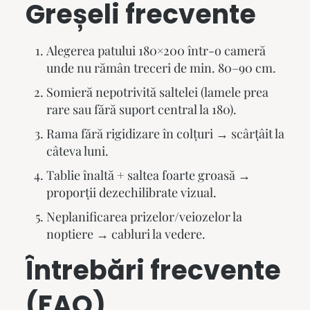
Greșeli frecvente
Alegerea patului 180×200 într-o cameră
unde nu rămân treceri de min. 80–90 cm.
Somieră nepotrivită saltelei (lamele prea
rare sau fără suport central la 180).
Rama fără rigidizare în colțuri → scârțâit la
câteva luni.
Tablie înaltă + saltea foarte groasă →
proporții dezechilibrate vizual.
Neplanificarea prizelor/veiozelor la
noptiere → cabluri la vedere.
Întrebări frecvente
(FAQ)