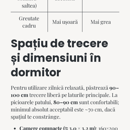
saltea)
Greutate
Mai ușoară
Mai grea
cadru
Spațiu de trecere
și dimensiuni în
dormitor
Pentru utilizare zilnică relaxată, păstrează
90–
100 cm
trecere liberă pe laturile principale. La
picioarele patului,
80–90 cm
sunt confortabili;
minimul absolut acceptabil este ~70 cm, dacă
spațiul te constrânge.
Camere compacte (≈ 3,0 × 3,2 m)
: 160×200