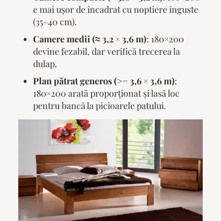
e mai ușor de încadrat cu noptiere înguste
(35–40 cm).
Camere medii (≈ 3,2 × 3,6 m)
: 180×200
devine fezabil, dar verifică trecerea la
dulap.
Plan pătrat generos (>= 3,6 × 3,6 m)
:
180×200 arată proporționat și lasă loc
pentru bancă la picioarele patului.