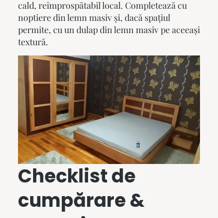
cald, reîmprospătabil local. Completează cu
noptiere din lemn masiv
și, dacă spațiul
permite, cu un
dulap din lemn masiv
pe aceeași
textură.
Checklist de
cumpărare &