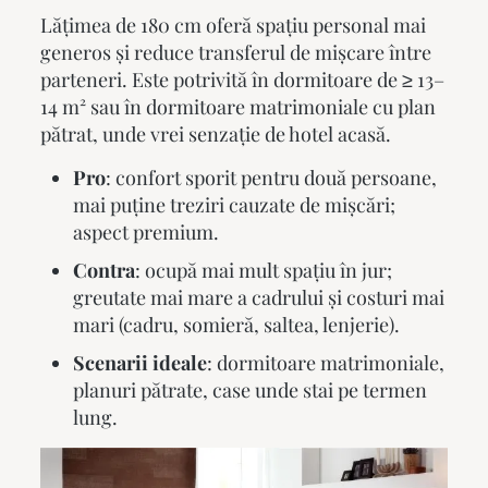
Lățimea de 180 cm oferă spațiu personal mai
generos și reduce transferul de mișcare între
parteneri. Este potrivită în dormitoare de ≥ 13–
14 m² sau în dormitoare matrimoniale cu plan
pătrat, unde vrei senzație de hotel acasă.
Pro
: confort sporit pentru două persoane,
mai puține treziri cauzate de mișcări;
aspect premium.
Contra
: ocupă mai mult spațiu în jur;
greutate mai mare a cadrului și costuri mai
mari (cadru, somieră, saltea, lenjerie).
Scenarii ideale
: dormitoare matrimoniale,
planuri pătrate, case unde stai pe termen
lung.