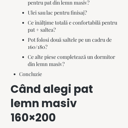
pentru pat din lemn masiv?
Ulei sau lac pentru finisaj?
Ce înălțime totală e confortabilă pentru
pat + saltea?
Pot folosi două saltele pe un cadru de
160/180?
Ce alte piese completează un dormitor
din lemn masiv?
Concluzie
Când alegi
pat
lemn masiv
160×200