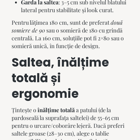
Garda la saltea
: 3–5 cm sub nivelul blatului
lateral pentru stabilitate și look curat.
Pentru lățimea 180 cm, sunt de preferat
două
somiere de 90
sau o somieră de 180 cu grindă
centrală. La 160 cm, soluțiile pot fi 2×80 sau o
somieră unică, în funcție de design.
Saltea, înălțime
totală și
ergonomie
Țintește o
înălțime totală
a patului (de la
pardoseală la suprafața saltelei) de 55–65 cm
pentru o urcare/coborâre lejeră. Dacă preferi
saltele groase (28–30 cm), alege o tablie