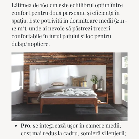
Lățimea de 160 cm este echilibrul optim între
confort pentru două persoane și eficiență în
spațiu. Este potrivită în dormitoare medii (≥ 11–
12 m²), unde ai nevoie să păstrezi treceri
confortabile în jurul patului și loc pentru
dulap/noptiere.
Pro
: se integrează ușor în camere medii;
cost mai redus la cadru, somieră și lenjerii;