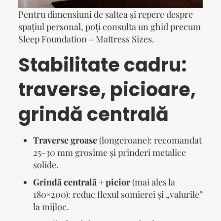
Pentru dimensiuni de saltea și repere despre
spațiul personal, poți consulta un ghid precum
Sleep Foundation – Mattress Sizes
.
Stabilitate cadru:
traverse, picioare,
grindă centrală
Traverse groase
(longeroane): recomandat
25–30 mm grosime și prinderi metalice
solide.
Grindă centrală + picior
(mai ales la
180×200): reduc flexul somierei și „valurile”
la mijloc.