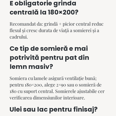
E obligatorie grinda
centrală la 180×200?
Recomandat da: grindă + picior central reduc
flexul și cresc durata de viață a somierei și a
cadrului.
Ce tip de somieră e mai
potrivită pentru pat din
lemn masiv?
Somiera cu lamele asigură ventilație bună;
pentru 180×200, alege 2×90 sau o somieră de
180 cu suport central. Somierele ajustabile cer
verificarea dimensiunilor interioare.
Ulei sau lac pentru finisaj?