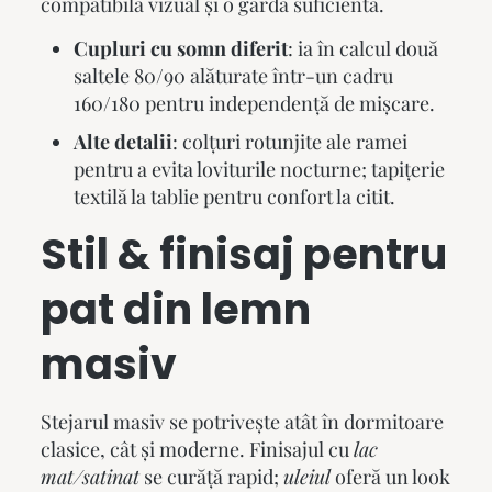
compatibilă vizual și o gardă suficientă.
Cupluri cu somn diferit
: ia în calcul două
saltele 80/90 alăturate într-un cadru
160/180 pentru independență de mișcare.
Alte detalii
: colțuri rotunjite ale ramei
pentru a evita loviturile nocturne; tapițerie
textilă la tablie pentru confort la citit.
Stil & finisaj pentru
pat din lemn
masiv
Stejarul masiv se potrivește atât în dormitoare
clasice, cât și moderne. Finisajul cu
lac
mat/satinat
se curăță rapid;
uleiul
oferă un look