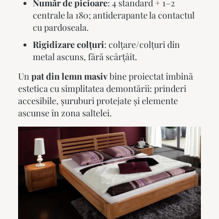
Număr de picioare
: 4 standard + 1–2
centrale la 180; antiderapante la contactul
cu pardoseala.
Rigidizare colțuri
: colțare/colțuri din
metal ascuns, fără scârțâit.
Un
pat din lemn masiv
bine proiectat îmbină
estetica cu simplitatea demontării: prinderi
accesibile, șuruburi protejate și elemente
ascunse în zona saltelei.