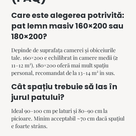
Care este alegerea potrivită:
pat lemn masiv 160×200 sau
180×200?
Depinde de suprafața camerei și obiceiurile
tale. 160×200 e echilibrat în camere medii (≥
11–12 m²). 180×200 oferă mai mult spațiu
personal, recomandat de la 13–14 m² în sus.
Cât spațiu trebuie să las în
jurul patului?
Ideal 90–100 cm pe laturi și 80–90 cm la
picioare. Minim acceptabil ~70 cm dacă spațiul
e foarte strâns.