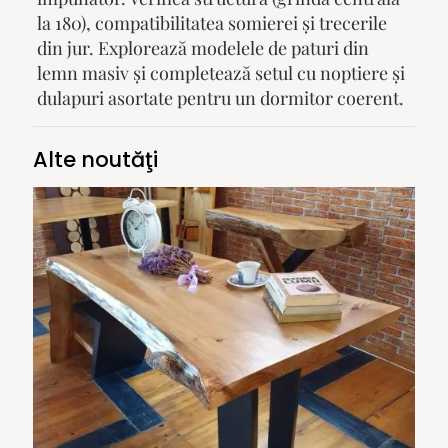
la 180), compatibilitatea somierei și trecerile
din jur. Explorează
modelele de paturi din
lemn masiv
și completează setul cu
noptiere
și
dulapuri
asortate pentru un dormitor coerent.
Alte noutăţi