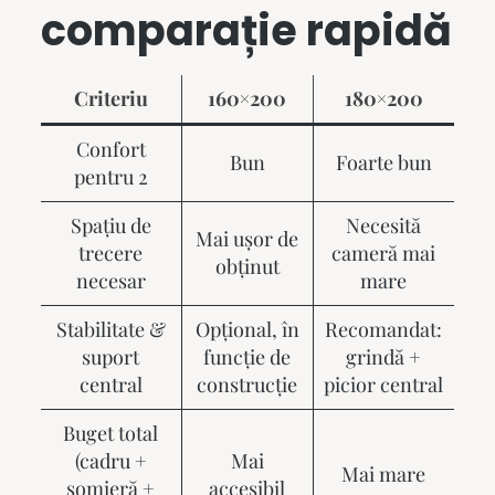
comparație rapidă
Criteriu
160×200
180×200
Confort
Bun
Foarte bun
pentru 2
Spațiu de
Necesită
Mai ușor de
trecere
cameră mai
obținut
necesar
mare
Stabilitate &
Opțional, în
Recomandat:
suport
funcție de
grindă +
central
construcție
picior central
Buget total
(cadru +
Mai
Mai mare
somieră +
accesibil