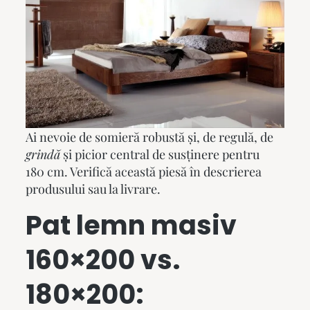
Ai nevoie de somieră robustă și, de regulă, de
grindă
și picior central de susținere pentru
180 cm. Verifică această piesă în descrierea
produsului sau la livrare.
Pat lemn masiv
160×200 vs.
180×200: