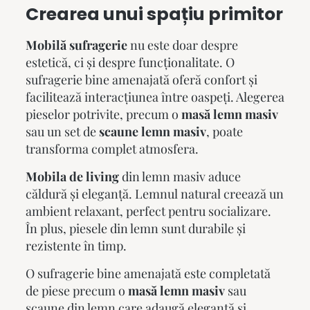
Crearea unui spațiu primitor
Mobilă sufragerie
nu este doar despre
estetică, ci și despre funcționalitate. O
sufragerie bine amenajată oferă confort și
facilitează interacțiunea între oaspeți. Alegerea
pieselor potrivite, precum o
masă lemn masiv
sau un set de
scaune lemn masiv
, poate
transforma complet atmosfera.
Mobila de living
din lemn masiv aduce
căldură și eleganță. Lemnul natural creează un
ambient relaxant, perfect pentru socializare.
În plus, piesele din lemn sunt durabile și
rezistente în timp.
O sufragerie bine amenajată este completată
de piese precum o
masă lemn masiv
sau
scaune din lemn care adaugă eleganță și