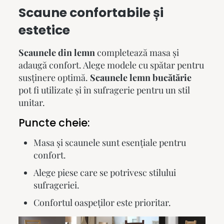
Scaune confortabile și
estetice
Scaunele din lemn
completează masa și
adaugă confort. Alege modele cu spătar pentru
susținere optimă.
Scaunele lemn bucătărie
pot fi utilizate și în sufragerie pentru un stil
unitar.
Puncte cheie:
Masa și scaunele sunt esențiale pentru
confort.
Alege piese care se potrivesc stilului
sufrageriei.
Confortul oaspeților este prioritar.