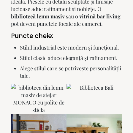
ideală. Piesele cu detalii sculptate și finisaje
lucioase aduc rafinament și noblețe. O
bibliotecă lemn masiv
sau o
vitrină bar living
pot deveni punctele focale ale camerei.
Puncte cheie:
Stilul industrial este modern și funcțional.
Stilul clasic aduce eleganță și rafinament.
Alege stilul care se potrivește personalității
tale.