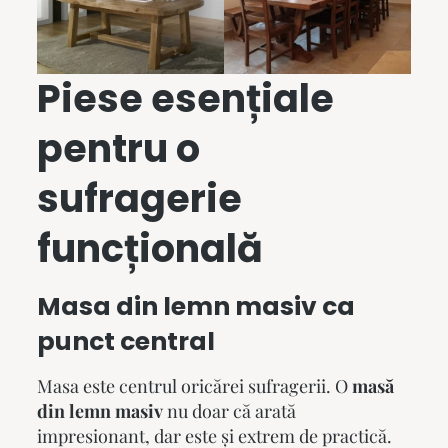
Piese esențiale
pentru o
sufragerie
funcțională
Masa din lemn masiv ca
punct central
Masa este centrul oricărei sufragerii. O
masă
din lemn masiv
nu doar că arată
impresionant, dar este și extrem de practică.