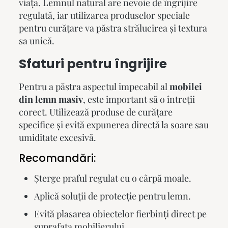
viața. Lemnul natural are nevoie de îngrijire
regulată, iar utilizarea produselor speciale
pentru curățare va păstra strălucirea și textura
sa unică.
Sfaturi pentru îngrijire
Pentru a păstra aspectul impecabil al
mobilei
din lemn masiv
, este important să o întreții
corect. Utilizează produse de curățare
specifice și evită expunerea directă la soare sau
umiditate excesivă.
Recomandări:
Șterge praful regulat cu o cârpă moale.
Aplică soluții de protecție pentru
lemn
.
Evită plasarea obiectelor fierbinți direct pe
suprafața mobilierului.