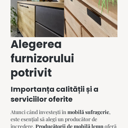
Alegerea
furnizorului
potrivit
Importanța calității și a
serviciilor oferite
Atunci când investești în
mobilă sufragerie
,
este esențial să alegi un producător de
încredere.
Producătorii de mobilă lemn
oferă