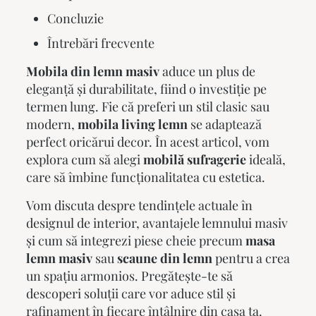
Concluzie
Întrebări frecvente
Mobila din lemn masiv
aduce un plus de
eleganță și durabilitate, fiind o investiție pe
termen lung. Fie că preferi un stil clasic sau
modern,
mobila living lemn
se adaptează
perfect oricărui decor. În acest articol, vom
explora cum să alegi
mobilă sufragerie
ideală,
care să îmbine funcționalitatea cu estetica.
Vom discuta despre tendințele actuale în
designul de interior, avantajele lemnului masiv
și cum să integrezi piese cheie precum
masa
lemn masiv
sau
scaune din lemn
pentru a crea
un spațiu armonios. Pregătește-te să
descoperi soluții care vor aduce stil și
rafinament în fiecare întâlnire din casa ta.