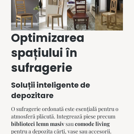
Optimizarea
spațiului în
sufragerie
Soluții inteligente de
depozitare
O sufragerie ordonată este esențială pentru o
atmosferă plăcută. Integrează piese precum
biblioteci lemn masiv
sau
comode living
pentru a depozita cărți, vase sau accesorii.