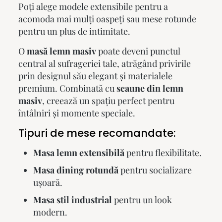
Poți alege modele extensibile pentru a
acomoda mai mulți oaspeți sau mese rotunde
pentru un plus de intimitate.
O
masă lemn masiv
poate deveni punctul
central al sufrageriei tale, atrăgând privirile
prin designul său elegant și materialele
premium. Combinată cu
scaune din lemn
masiv
, creează un spațiu perfect pentru
întâlniri și momente speciale.
Tipuri de mese recomandate:
Masa lemn extensibilă
pentru flexibilitate.
Masa dining rotundă
pentru socializare
ușoară.
Masa stil industrial
pentru un look
modern.