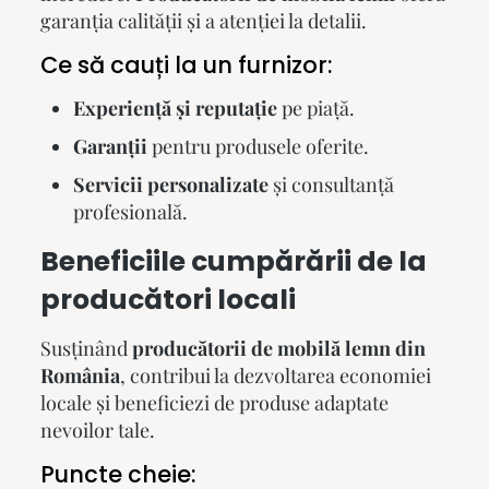
garanția calității și a atenției la detalii.
Ce să cauți la un furnizor:
Experiență și reputație
pe piață.
Garanții
pentru produsele oferite.
Servicii personalizate
și consultanță
profesională.
Beneficiile cumpărării de la
producători locali
Susținând
producătorii de mobilă lemn din
România
, contribui la dezvoltarea economiei
locale și beneficiezi de produse adaptate
nevoilor tale.
Puncte cheie: