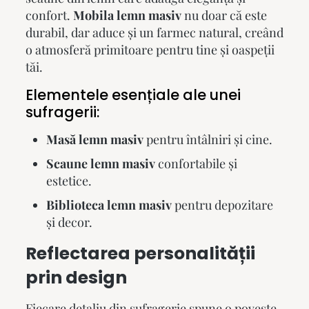
confort.
Mobila lemn masiv
nu doar că este
durabil, dar aduce și un farmec natural, creând
o atmosferă primitoare pentru tine și oaspeții
tăi.
Elementele esențiale ale unei
sufragerii:
Masă lemn masiv
pentru întâlniri și cine.
Scaune lemn masiv
confortabile și
estetice.
Biblioteca lemn masiv
pentru depozitare
și decor.
Reflectarea personalității
prin design
Fiecare detaliu din sufragerie spune o poveste