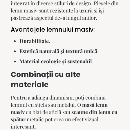
integrat în diverse stiluri de design. Piesele din
lemn masiv sunt rezistente la uzură și își
păstrează aspectul de-a lungul anilor.
Avantajele lemnului masiv:
Durabilitate
.
Estetică naturală și textură unică
.
Material ecologic și sustenabil
.
Combinații cu alte
materiale
Pentru a adăuga dinamism, poți combina
lemnul cu sticla sau metalul. O
masă lemn
masiv
cu blat de sticlă sau
scaune din lemn cu
spătar
metalic pot crea un efect vizual
interesant.