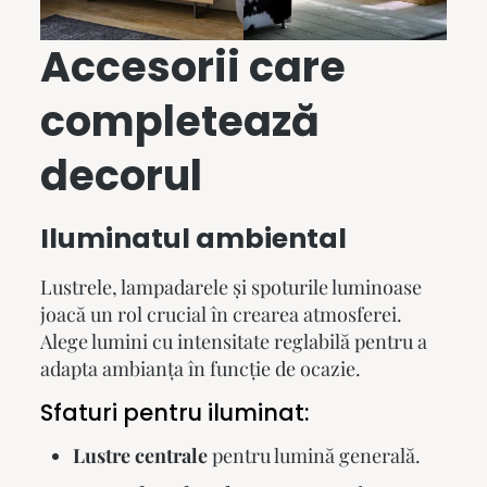
Accesorii care
completează
decorul
Iluminatul ambiental
Lustrele, lampadarele și spoturile luminoase
joacă un rol crucial în crearea atmosferei.
Alege lumini cu intensitate reglabilă pentru a
adapta ambianța în funcție de ocazie.
Sfaturi pentru iluminat:
Lustre centrale
pentru lumină generală.