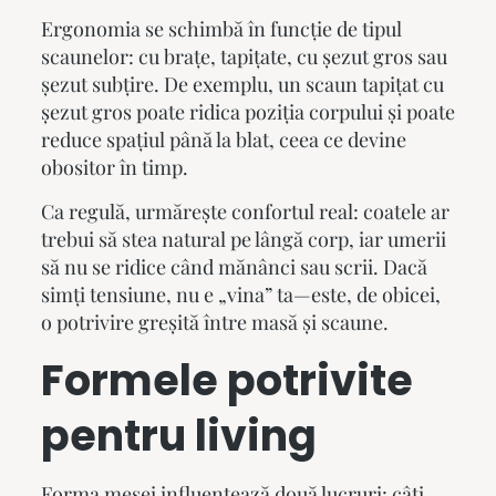
Ergonomia se schimbă în funcție de tipul
scaunelor: cu brațe, tapițate, cu șezut gros sau
șezut subțire. De exemplu, un scaun tapițat cu
șezut gros poate ridica poziția corpului și poate
reduce spațiul până la blat, ceea ce devine
obositor în timp.
Ca regulă, urmărește confortul real: coatele ar
trebui să stea natural pe lângă corp, iar umerii
să nu se ridice când mănânci sau scrii. Dacă
simți tensiune, nu e „vina” ta—este, de obicei,
o potrivire greșită între masă și scaune.
Formele potrivite
pentru living
Forma mesei influențează două lucruri: câți