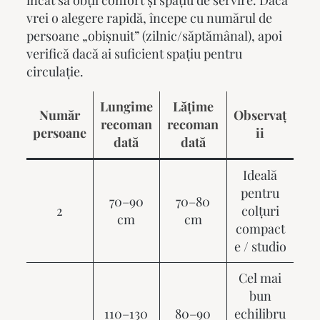
vrei o alegere rapidă, începe cu numărul de
persoane „obișnuit” (zilnic/săptămânal), apoi
verifică dacă ai suficient spațiu pentru
circulație.
Lungime
Lățime
Număr
Observaț
recoman
recoman
persoane
ii
dată
dată
Ideală
pentru
70–90
70–80
2
colțuri
cm
cm
compact
e / studio
Cel mai
bun
110–130
80–90
echilibru