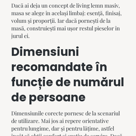
Dacă ai deja un concept de
living lemn masiv
,
masa se alege în același limbaj: esență, finisaj,
volum și proporții. Iar dacă pornești de la
masă, construiești mai ușor restul pieselor în
jurul ei.
Dimensiuni
recomandate în
funcție de numărul
de persoane
Dimensiunile corecte pornesc de la scenariul
de utilizare. Mai jos ai repere orientative
pentru lungime, dar și pentru lățime, astfel
încât să obții confort și spațiu de servire. Dacă