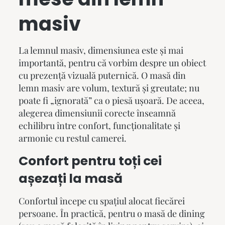
masiv
La lemnul masiv, dimensiunea este și mai
importantă, pentru că vorbim despre un obiect
cu prezență vizuală puternică. O masă din
lemn masiv are volum, textură și greutate; nu
poate fi „ignorată” ca o piesă ușoară. De aceea,
alegerea dimensiunii corecte înseamnă
echilibru între confort, funcționalitate și
armonie cu restul camerei.
Confort pentru toți cei
așezați la masă
Confortul începe cu spațiul alocat fiecărei
persoane. În practică, pentru o masă de dining