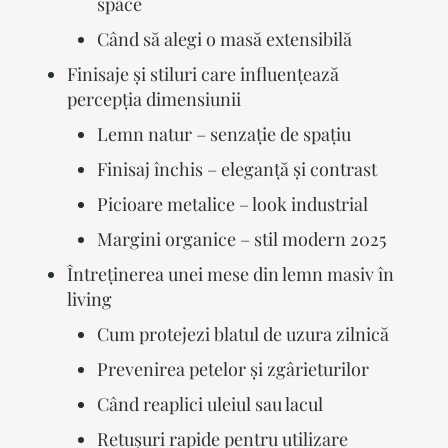
space
Când să alegi o masă extensibilă
Finisaje și stiluri care influențează
percepția dimensiunii
Lemn natur – senzație de spațiu
Finisaj închis – eleganță și contrast
Picioare metalice – look industrial
Margini organice – stil modern 2025
Întreținerea unei mese din lemn masiv în
living
Cum protejezi blatul de uzura zilnică
Prevenirea petelor și zgârieturilor
Când reaplici uleiul sau lacul
Retușuri rapide pentru utilizare