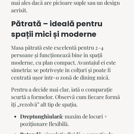
mai ales dacă are picioare suple sau un design
aerisit.
Pătrată – ideală pentru
spații mici și moderne
Masa pătrată este excelentă pentru 2–4
persoane și funcționează bine în spații
moderne, cu plan compact. Avantajul ei este
simetria: se potrivește în colțuri și poate fi
centrată ușor într-o zonă de dining mică.
Pentru a decide mai clar, iată o comparație
scurtă a formelor. Observă cum fiecare formă
îți „rezolvă” alt tip de spațiu.
Dreptunghiulară
: maxim de locuri +
poziționare flexibilă.