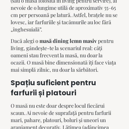
(sau o masă folosită în living pentru servire), ai
nevoie de o lungime utilă de aproximativ 55–65
cm per persoană pe latură. Astfel, brațele nu se
lovesc, iar farfuriile și tacâmurile au loc fără
„înghesuială”.
Dacă alegi o
masă dining lemn masiv
pentru
living, gândește-te la scenariul real: câți
oameni stau frecvent la masă, nu doar la
ocazii. O masă bine dimensionată îți face viața
mai simplă zilnic, nu doar la sărbători.
Spațiu suficient pentru
farfurii și platouri
O masă nu este doar despre locul fiecărui
scaun. Ai nevoie de suprafață pentru farfurii
mari, pahare, platouri, boluri și uneori un
aranjament decorativ. Lățimea (adâncimea