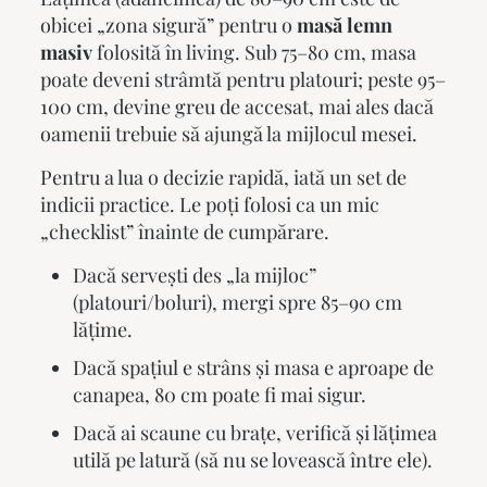
obicei „zona sigură” pentru o
masă lemn
masiv
folosită în living. Sub 75–80 cm, masa
poate deveni strâmtă pentru platouri; peste 95–
100 cm, devine greu de accesat, mai ales dacă
oamenii trebuie să ajungă la mijlocul mesei.
Pentru a lua o decizie rapidă, iată un set de
indicii practice. Le poți folosi ca un mic
„checklist” înainte de cumpărare.
Dacă servești des „la mijloc”
(platouri/boluri), mergi spre 85–90 cm
lățime.
Dacă spațiul e strâns și masa e aproape de
canapea, 80 cm poate fi mai sigur.
Dacă ai scaune cu brațe, verifică și lățimea
utilă pe latură (să nu se lovească între ele).