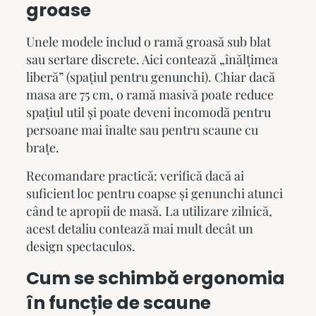
groase
Unele modele includ o ramă groasă sub blat
sau sertare discrete. Aici contează „înălțimea
liberă” (spațiul pentru genunchi). Chiar dacă
masa are 75 cm, o ramă masivă poate reduce
spațiul util și poate deveni incomodă pentru
persoane mai înalte sau pentru scaune cu
brațe.
Recomandare practică: verifică dacă ai
suficient loc pentru coapse și genunchi atunci
când te apropii de masă. La utilizare zilnică,
acest detaliu contează mai mult decât un
design spectaculos.
Cum se schimbă ergonomia
în funcție de scaune