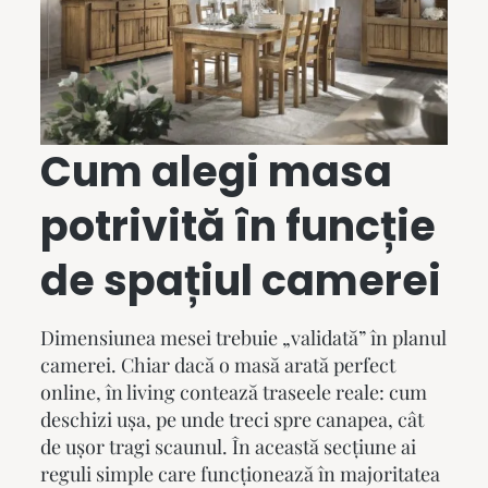
Cum alegi masa
potrivită în funcție
de spațiul camerei
Dimensiunea mesei trebuie „validată” în planul
camerei. Chiar dacă o masă arată perfect
online, în living contează traseele reale: cum
deschizi ușa, pe unde treci spre canapea, cât
de ușor tragi scaunul. În această secțiune ai
reguli simple care funcționează în majoritatea