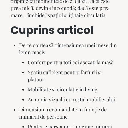
organizezi momentele de zi cu zi. Dacă este
prea mică, devine incomodă; dacă este prea
mare, „închide” spațiul și îți taie circulația.
Cuprins articol
De ce contează dimensiunea unei mese din
lemn masiv
Confort pentru toți cei așezați la masă
Spațiu suficient pentru farfurii și
platouri
Mobilitate și circulație în living
Armonia vizuală cu restul mobilierului
Dimensiuni recomandate în funcție de
numărul de persoane
Pentru 2 persoane – lungime minimă