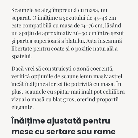
Scaunele se aleg împreună cu masa, nu
separat. O înălțime a șezutului de 45–48 cm
este compatibilă cu masa de 74–76 cm, lăsând
un spațiu de aproximativ 26–30 cm între șezut
și partea superioară a blatului. Asta înseamnă
libertate pentru coate și o poziție naturală a
spatelui.
Dacă vrei să construiești o zonă coerentă,
verifică opțiunile de
scaune lemn masiv
astfel
încât înălțimea lor să fie potrivită cu masa. În
plus, scaunele cu spătar mai înalt pot echilibra
vizual o masă cu blat gros, oferind proporții
elegante.
Înălțime ajustată pentru
mese cu sertare sau rame