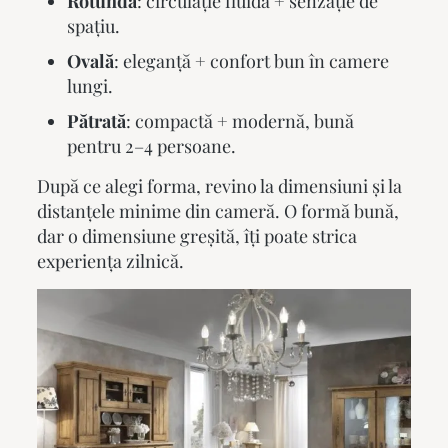
Rotundă
: circulație fluidă + senzație de
spațiu.
Ovală
: eleganță + confort bun în camere
lungi.
Pătrată
: compactă + modernă, bună
pentru 2–4 persoane.
După ce alegi forma, revino la dimensiuni și la
distanțele minime din cameră. O formă bună,
dar o dimensiune greșită, îți poate strica
experiența zilnică.