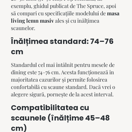
exemplu, ghidul publicat de
The Spruce
, apoi
să compari cu specificațiile modelului de
masa
living lemn masiv
ales și cu înălțimea
scaunelor.
Înălțimea standard: 74–76
cm
Standardul cel mai întâlnit pentru mesele de
dining este 74–76 cm. Acesta funcționează în
majoritatea cazurilor și permite folosirea
confortabilă cu scaune standard. Dacă vrei o
alegere sigură, pornește de la acest interval.
Compatibilitatea cu
scaunele (înălțime 45–48
cm)