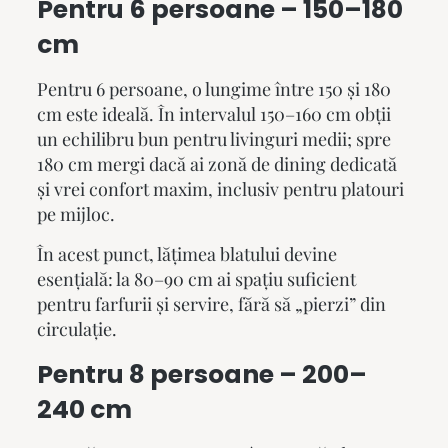
Pentru 6 persoane – 150–180
cm
Pentru 6 persoane, o lungime între 150 și 180
cm este ideală. În intervalul 150–160 cm obții
un echilibru bun pentru livinguri medii; spre
180 cm mergi dacă ai zonă de dining dedicată
și vrei confort maxim, inclusiv pentru platouri
pe mijloc.
În acest punct, lățimea blatului devine
esențială: la 80–90 cm ai spațiu suficient
pentru farfurii și servire, fără să „pierzi” din
circulație.
Pentru 8 persoane – 200–
240 cm