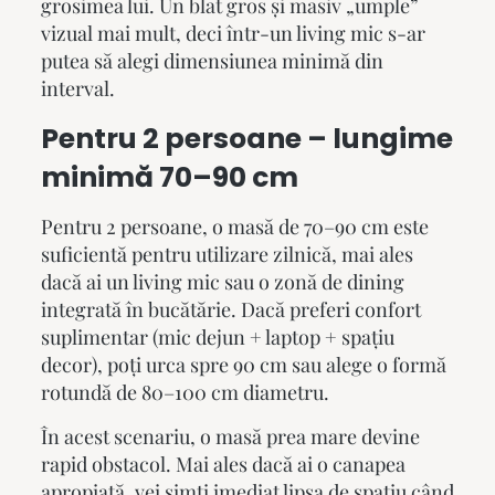
grosimea lui. Un blat gros și masiv „umple”
vizual mai mult, deci într-un living mic s-ar
putea să alegi dimensiunea minimă din
interval.
Pentru 2 persoane – lungime
minimă 70–90 cm
Pentru 2 persoane, o masă de 70–90 cm este
suficientă pentru utilizare zilnică, mai ales
dacă ai un living mic sau o zonă de dining
integrată în bucătărie. Dacă preferi confort
suplimentar (mic dejun + laptop + spațiu
decor), poți urca spre 90 cm sau alege o formă
rotundă de 80–100 cm diametru.
În acest scenariu, o masă prea mare devine
rapid obstacol. Mai ales dacă ai o canapea
apropiată, vei simți imediat lipsa de spațiu când