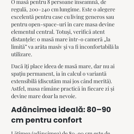
O masă pentru 8 persoane înseamnă, de
regulă, 200–240 cm lungime. Este o alegere
excelentă pentru case cu living generos sau
pentru open-space-uri în care masa devine
elementul central. Totuși, verifică atent
distanțele: o masă mare într-o cameră „la
limită” va arăta masiv și va fi inconfortabilă la
utilizare.
Dacă îți place ideea de masă mare, dar nu ai
spațiu permanent, ia în calcul o variantă
extensibilă (discutăm mai jos când merită).
Astfel, masa rămâne practică în fiecare zi și
devine mare doar la nevoie.
Adâncimea ideală: 80–90
cm pentru confort
Lățimea (adâncimea) de 80–90 cm este de