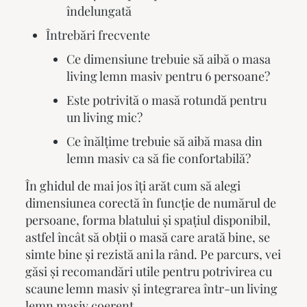
îndelungată
Întrebări frecvente
Ce dimensiune trebuie să aibă o masa
living lemn masiv pentru 6 persoane?
Este potrivită o masă rotundă pentru
un living mic?
Ce înălțime trebuie să aibă masa din
lemn masiv ca să fie confortabilă?
În ghidul de mai jos îți arăt cum să alegi
dimensiunea corectă în funcție de numărul de
persoane, forma blatului și spațiul disponibil,
astfel încât să obții o masă care arată bine, se
simte bine și rezistă ani la rând. Pe parcurs, vei
găsi și recomandări utile pentru potrivirea cu
scaune lemn masiv
și integrarea într-un
living
lemn masiv
coerent.