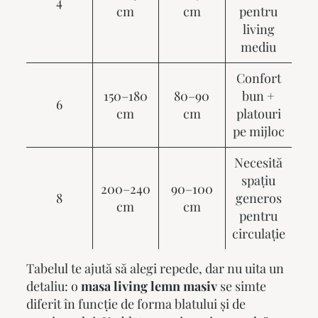
4
cm
cm
pentru
living
mediu
Confort
150–180
80–90
bun +
6
cm
cm
platouri
pe mijloc
Necesită
spațiu
200–240
90–100
8
generos
cm
cm
pentru
circulație
Tabelul te ajută să alegi repede, dar nu uita un
detaliu: o
masa living lemn masiv
se simte
diferit în funcție de forma blatului și de