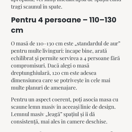
tragi scaunul în spate.
Pentru 4 persoane – 110–130
cm
O masă de 110–130 cm este „standardul de aur”
pentru multe livinguri: încape bine, arată
echilibrat și permite servirea a 4 persoane fără
compromisuri. Dacă alegi o masă
dreptunghiulară, 120 cm este adesea
dimensiunea care se potrivește în cele mai
multe planuri de amenajare.
Pentru un aspect coerent, poți asocia masa cu
scaune lemn masiv
în aceeași linie de design.
Lemnul masiv „leagă” spațiul și îi dă
consistență, mai ales în camere deschise.