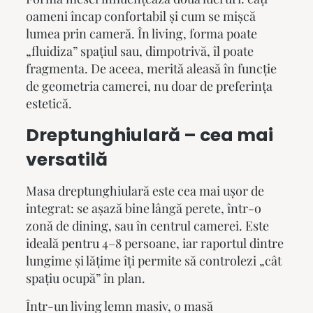
oameni încap confortabil și cum se mișcă
lumea prin cameră. În living, forma poate
„fluidiza” spațiul sau, dimpotrivă, îl poate
fragmenta. De aceea, merită aleasă în funcție
de geometria camerei, nu doar de preferința
estetică.
Dreptunghiulară – cea mai
versatilă
Masa dreptunghiulară este cea mai ușor de
integrat: se așază bine lângă perete, într-o
zonă de dining, sau în centrul camerei. Este
ideală pentru 4–8 persoane, iar raportul dintre
lungime și lățime îți permite să controlezi „cât
spațiu ocupă” în plan.
Într-un
living lemn masiv
, o masă