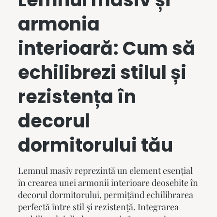
armonia
interioară: Cum să
echilibrezi stilul și
rezistența în
decorul
dormitorului tău
Lemnul masiv reprezintă un element esențial
în crearea unei armonii interioare deosebite în
decorul dormitorului, permițând echilibrarea
perfectă între stil și rezistență. Integrarea