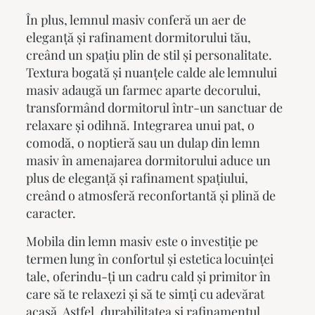
În plus, lemnul masiv conferă un aer de
eleganță și rafinament dormitorului tău,
creând un spațiu plin de stil și personalitate.
Textura bogată și nuanțele calde ale lemnului
masiv adaugă un farmec aparte decorului,
transformând dormitorul într-un sanctuar de
relaxare și odihnă. Integrarea unui pat, o
comodă, o noptieră sau un dulap din lemn
masiv în amenajarea dormitorului aduce un
plus de eleganță și rafinament spațiului,
creând o atmosferă reconfortantă și plină de
caracter.
Mobila din lemn masiv
este o investiție pe
termen lung în confortul și estetica locuinței
tale, oferindu-ți un cadru cald și primitor în
care să te relaxezi și să te simți cu adevărat
acasă. Astfel, durabilitatea și rafinamentul