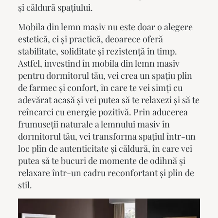
și căldură spațiului.
Mobila din lemn masiv
nu este doar o alegere
estetică, ci și practică, deoarece oferă
stabilitate, soliditate și rezistență în timp.
Astfel, investind în
mobila din lemn masiv
pentru dormitorul tău, vei crea un spațiu plin
de farmec și confort, în care te vei simți cu
adevărat acasă și vei putea să te relaxezi și să te
reîncarci cu energie pozitivă. Prin aducerea
frumuseții naturale a lemnului masiv în
dormitorul tău, vei transforma spațiul într-un
loc plin de autenticitate și căldură, în care vei
putea să te bucuri de momente de odihnă și
relaxare într-un cadru reconfortant și plin de
stil.