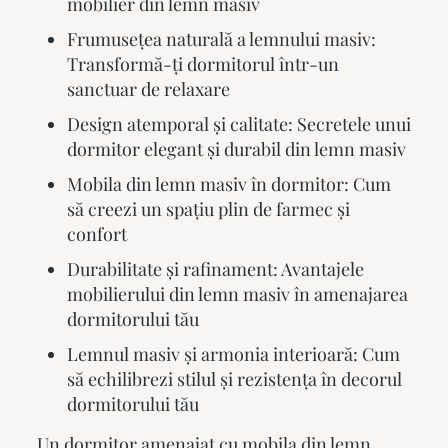
mobilier din lemn masiv
Frumusețea naturală a lemnului masiv:
Transformă-ți dormitorul într-un
sanctuar de relaxare
Design atemporal și calitate: Secretele unui
dormitor elegant și durabil din lemn masiv
Mobila din lemn masiv în dormitor: Cum
să creezi un spațiu plin de farmec și
confort
Durabilitate și rafinament: Avantajele
mobilierului din lemn masiv în amenajarea
dormitorului tău
Lemnul masiv și armonia interioară: Cum
să echilibrezi stilul și rezistența în decorul
dormitorului tău
Un dormitor amenajat cu
mobila din lemn