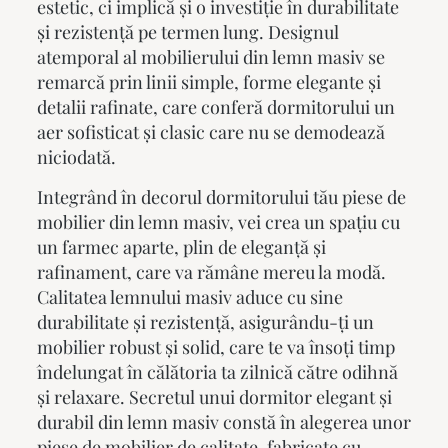
estetic, ci implică și o investiție în durabilitate
și rezistență pe termen lung. Designul
atemporal al mobilierului din lemn masiv se
remarcă prin linii simple, forme elegante și
detalii rafinate, care conferă dormitorului un
aer sofisticat și clasic care nu se demodează
niciodată.
Integrând în decorul dormitorului tău piese de
mobilier din lemn masiv, vei crea un spațiu cu
un farmec aparte, plin de eleganță și
rafinament, care va rămâne mereu la modă.
Calitatea lemnului masiv aduce cu sine
durabilitate și rezistență, asigurându-ți un
mobilier robust și solid, care te va însoți timp
îndelungat în călătoria ta zilnică către odihnă
și relaxare. Secretul unui dormitor elegant și
durabil din lemn masiv constă în alegerea unor
piese de mobilier de calitate, fabricate cu