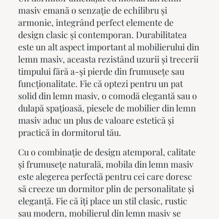
masiv
emană o senzație de echilibru și
armonie, integrând perfect elemente de
design clasic și contemporan. Durabilitatea
este un alt aspect important al mobilierului din
lemn masiv, aceasta rezistând uzurii și trecerii
timpului fără a-și pierde din frumusețe sau
funcționalitate. Fie că optezi pentru un pat
solid din lemn masiv, o comodă elegantă sau o
dulapă spațioasă, piesele de mobilier din lemn
masiv aduc un plus de valoare estetică și
practică în dormitorul tău.
Cu o combinație de design atemporal, calitate
și frumusețe naturală,
mobila din lemn masiv
este alegerea perfectă pentru cei care doresc
să creeze un dormitor plin de personalitate și
eleganță. Fie că îți place un stil clasic, rustic
sau modern,
mobilierul din lemn masiv
se