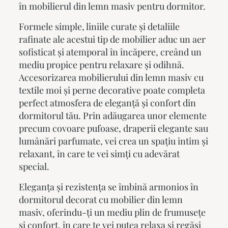
în
mobilierul din lemn masiv
pentru dormitor.
Formele simple, liniile curate și detaliile
rafinate ale acestui tip de mobilier aduc un aer
sofisticat și atemporal în încăpere, creând un
mediu propice pentru relaxare și odihnă.
Accesorizarea mobilierului din lemn masiv cu
textile moi și perne decorative poate completa
perfect atmosfera de eleganță și confort din
dormitorul tău. Prin adăugarea unor elemente
precum covoare pufoase, draperii elegante sau
lumânări parfumate, vei crea un spațiu intim și
relaxant, în care te vei simți cu adevărat
special.
Eleganța și rezistența se îmbină armonios în
dormitorul decorat cu
mobilier din lemn
masiv
, oferindu-ți un mediu plin de frumusețe
și confort, în care te vei putea relaxa și regăsi