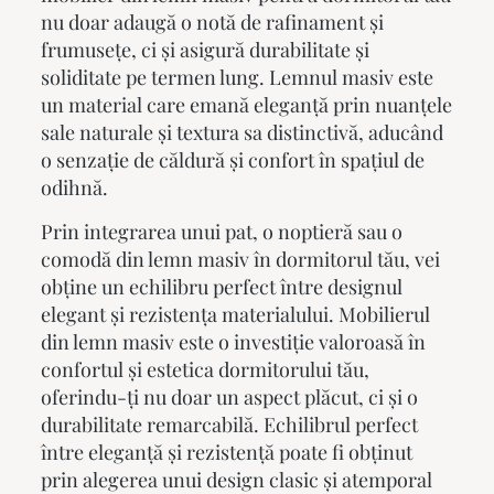
nu doar adaugă o notă de rafinament și
frumusețe, ci și asigură durabilitate și
soliditate pe termen lung. Lemnul masiv este
un material care emană eleganță prin nuanțele
sale naturale și textura sa distinctivă, aducând
o senzație de căldură și confort în spațiul de
odihnă.
Prin integrarea unui pat, o noptieră sau o
comodă din lemn masiv în dormitorul tău, vei
obține un echilibru perfect între designul
elegant și rezistența materialului.
Mobilierul
din lemn masiv
este o investiție valoroasă în
confortul și estetica dormitorului tău,
oferindu-ți nu doar un aspect plăcut, ci și o
durabilitate remarcabilă. Echilibrul perfect
între eleganță și rezistență poate fi obținut
prin alegerea unui design clasic și atemporal