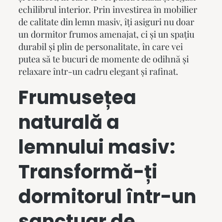
echilibrul interior. Prin investirea în mobilier
de calitate din lemn masiv, îți asiguri nu doar
un dormitor frumos amenajat, ci și un spațiu
durabil și plin de personalitate, în care vei
putea să te bucuri de momente de odihnă și
relaxare într-un cadru elegant și rafinat.
Frumusețea
naturală a
lemnului masiv:
Transformă-ți
dormitorul într-un
sanctuar de