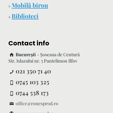
Mobilă birou
»
Biblioteci
»
Contact info
București
- Şoseaua de Centură
Str. Islazului nr. 5 Pantelimon Ilfov
021 350 71 40
0745 103 325
0744 538 173
office@ronexprod.ro