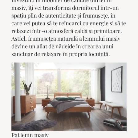
Investind în mobilier de calitate din lemn
masiv, îți vei transforma dormitorul într-un
spațiu plin de autenticitate și frumusețe, în
care vei putea să te reîncarci cu energie și să te
relaxezi într-o atmosferă caldă și primitoare.
Astfel, frumusețea naturală a lemnului masiv
devine un aliat de nădejde în crearea unui
sanctuar de relaxare în propria locuință.
Pat lemn masiv