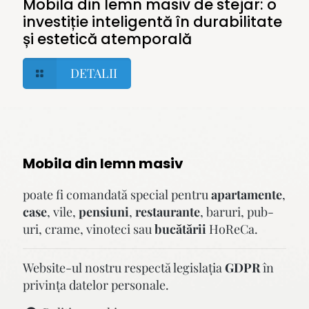
Mobila din lemn masiv de stejar: o
investiție inteligentă în durabilitate
și estetică atemporală
DETALII
Mobila din lemn masiv
poate fi comandată special pentru
apartamente
,
case
, vile,
pensiuni
,
restaurante
, baruri, pub-
uri, crame, vinoteci sau
bucătării
HoReCa.
Website-ul nostru respectă legislaţia
GDPR
în
privinţa datelor personale.