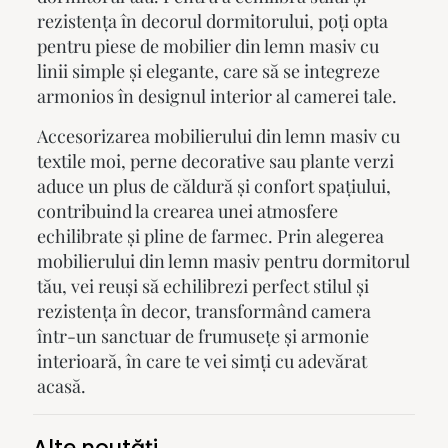
rezistența în decorul dormitorului, poți opta
pentru piese de
mobilier din lemn masiv
cu
linii simple și elegante, care să se integreze
armonios în designul interior al camerei tale.
Accesorizarea mobilierului din lemn masiv cu
textile moi, perne decorative sau plante verzi
aduce un plus de căldură și confort spațiului,
contribuind la crearea unei atmosfere
echilibrate și pline de farmec. Prin alegerea
mobilierului din lemn masiv pentru dormitorul
tău, vei reuși să echilibrezi perfect stilul și
rezistența în decor, transformând camera
într-un sanctuar de frumusețe și armonie
interioară, în care te vei simți cu adevărat
acasă.
Alte noutăţi