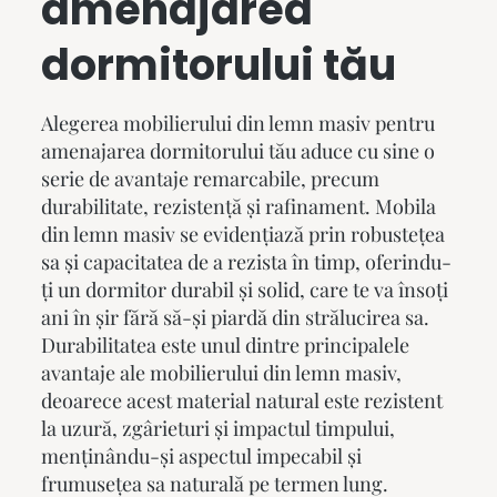
amenajarea
dormitorului tău
Alegerea mobilierului din lemn masiv pentru
amenajarea dormitorului tău aduce cu sine o
serie de avantaje remarcabile, precum
durabilitate, rezistență și rafinament.
Mobila
din lemn masiv
se evidențiază prin robustețea
sa și capacitatea de a rezista în timp, oferindu-
ți un dormitor durabil și solid, care te va însoți
ani în șir fără să-și piardă din strălucirea sa.
Durabilitatea este unul dintre principalele
avantaje ale mobilierului din lemn masiv,
deoarece acest material natural este rezistent
la uzură, zgârieturi și impactul timpului,
menținându-și aspectul impecabil și
frumusețea sa naturală pe termen lung.