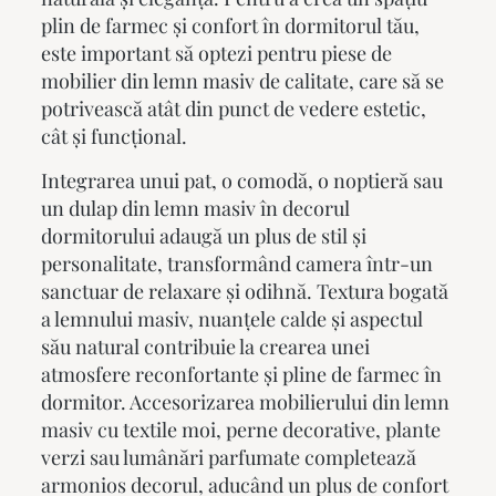
plin de farmec și confort în dormitorul tău,
este important să optezi pentru piese de
mobilier din lemn masiv
de calitate, care să se
potrivească atât din punct de vedere estetic,
cât și funcțional.
Integrarea unui pat, o comodă, o noptieră sau
un dulap din lemn masiv în decorul
dormitorului adaugă un plus de stil și
personalitate, transformând camera într-un
sanctuar de relaxare și odihnă. Textura bogată
a lemnului masiv, nuanțele calde și aspectul
său natural contribuie la crearea unei
atmosfere reconfortante și pline de farmec în
dormitor. Accesorizarea mobilierului din lemn
masiv cu textile moi, perne decorative, plante
verzi sau lumânări parfumate completează
armonios decorul, aducând un plus de confort