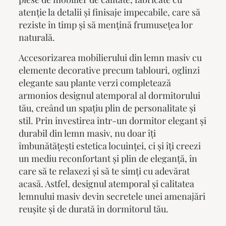
atenție la detalii și finisaje impecabile, care să
reziste în timp și să mențină frumusețea lor
naturală.
Accesorizarea mobilierului din lemn masiv cu
elemente decorative precum tablouri, oglinzi
elegante sau plante verzi completează
armonios designul atemporal al dormitorului
tău, creând un spațiu plin de personalitate și
stil. Prin investirea într-un dormitor elegant și
durabil din lemn masiv, nu doar îți
îmbunătățești estetica locuinței, ci și îți creezi
un mediu reconfortant și plin de eleganță, în
care să te relaxezi și să te simți cu adevărat
acasă. Astfel, designul atemporal și calitatea
lemnului masiv devin secretele unei amenajări
reușite și de durată în dormitorul tău.