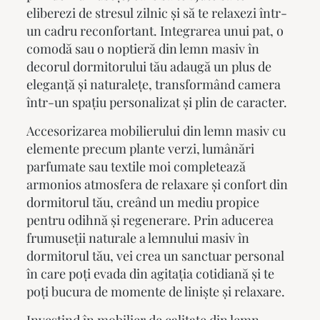
eliberezi de stresul zilnic și să te relaxezi într-
un cadru reconfortant. Integrarea unui pat, o
comodă sau o noptieră din lemn masiv în
decorul dormitorului tău adaugă un plus de
eleganță și naturalețe, transformând camera
într-un spațiu personalizat și plin de caracter.
Accesorizarea mobilierului din lemn masiv cu
elemente precum plante verzi, lumânări
parfumate sau textile moi completează
armonios atmosfera de relaxare și confort din
dormitorul tău, creând un mediu propice
pentru odihnă și regenerare. Prin aducerea
frumuseții naturale a lemnului masiv în
dormitorul tău, vei crea un sanctuar personal
în care poți evada din agitația cotidiană și te
poți bucura de momente de liniște și relaxare.