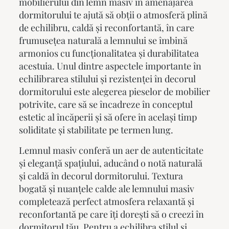
mobilierului din lemn masiv în amenajarea
dormitorului te ajută să obții o atmosferă plină
de echilibru, caldă și reconfortantă, în care
frumusețea naturală a lemnului se îmbină
armonios cu funcționalitatea și durabilitatea
acestuia. Unul dintre aspectele importante în
echilibrarea stilului și rezistenței în decorul
dormitorului este alegerea pieselor de mobilier
potrivite, care să se încadreze în conceptul
estetic al încăperii și să ofere în același timp
soliditate și stabilitate pe termen lung.
Lemnul masiv conferă un aer de autenticitate
și eleganță spațiului, aducând o notă naturală
și caldă în decorul dormitorului. Textura
bogată și nuanțele calde ale lemnului masiv
completează perfect atmosfera relaxantă și
reconfortantă pe care îți dorești să o creezi în
dormitorul tău. Pentru a echilibra stilul și