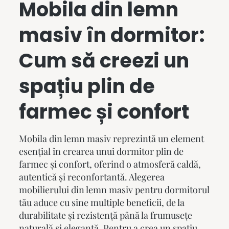
Mobila din lemn
masiv
în dormitor:
Cum să creezi un
spațiu plin de
farmec și confort
Mobila din lemn masiv
reprezintă un element
esențial în crearea unui dormitor plin de
farmec și confort, oferind o atmosferă caldă,
autentică și reconfortantă. Alegerea
mobilierului din lemn masiv pentru dormitorul
tău aduce cu sine multiple beneficii, de la
durabilitate și rezistență până la frumusețe
naturală și eleganță. Pentru a crea un spațiu