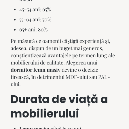
45–54 ani: 65%
55–64 ani: 70%
65+ ani: 80%
Pe măsură ce oamenii câștigă experiență și,
adesea, dispun de un buget mai generos,
conștientizează avantajele pe termen lung ale
mobilierului de calitate. Alegerea unui
dormitor lemn masiv
devine o decizie
firească, în detrimentul MDF-ului sau PAL-
ului.
Durata de viață a
mobilierului
Lemn masiv:
până la 50 ani