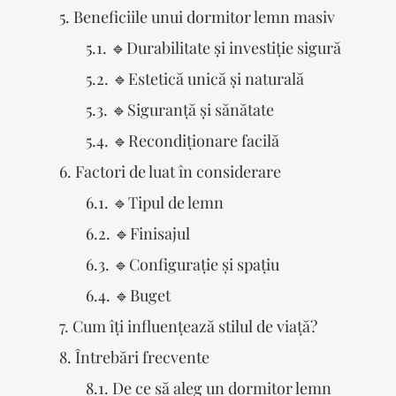
Beneficiile unui dormitor lemn masiv
🔹Durabilitate și investiție sigură
🔹Estetică unică și naturală
🔹Siguranță și sănătate
🔹Recondiționare facilă
Factori de luat în considerare
🔹Tipul de lemn
🔹Finisajul
🔹Configurație și spațiu
🔹Buget
Cum îți influențează stilul de viață?
Întrebări frecvente
De ce să aleg un dormitor lemn