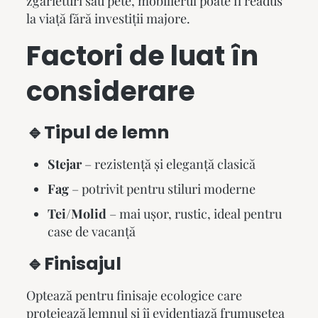
zgârieturi sau pete, mobilierul poate fi readus
la viață fără investiții majore.
Factori de luat în
considerare
🔹Tipul de lemn
Stejar
– rezistență și eleganță clasică
Fag
– potrivit pentru stiluri moderne
Tei/Molid
– mai ușor, rustic, ideal pentru
case de vacanță
🔹Finisajul
Optează pentru finisaje ecologice care
protejează lemnul și îi evidențiază frumusețea