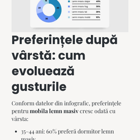
Preferințele după
vârstă: cum
evoluează
gusturile
Conform datelor din infografic, preferințele
pentru
mobila lemn masiv
cresc odată cu
vârsta:
35–44 ani: 60% preferă
dormitor lemn
masiv