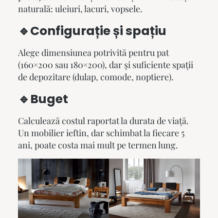
naturală: uleiuri, lacuri, vopsele.
🔹Configurație și spațiu
Alege dimensiunea potrivită pentru pat
(160×200 sau 180×200), dar și suficiente spații
de depozitare (dulap, comode, noptiere).
🔹Buget
Calculează costul raportat la durata de viață.
Un mobilier ieftin, dar schimbat la fiecare 5
ani, poate costa mai mult pe termen lung.