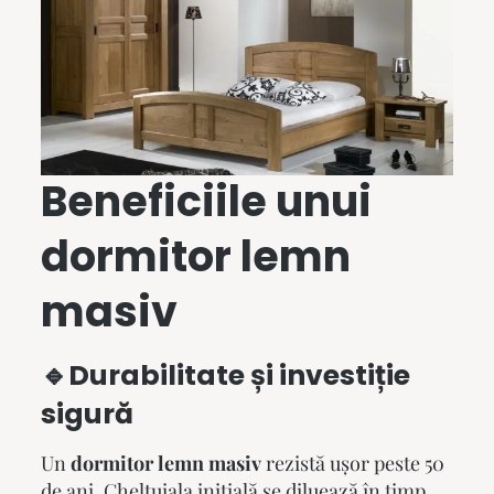
Beneficiile unui
dormitor lemn
masiv
🔹Durabilitate și investiție
sigură
Un
dormitor lemn masiv
rezistă ușor peste 50
de ani. Cheltuiala inițială se diluează în timp,