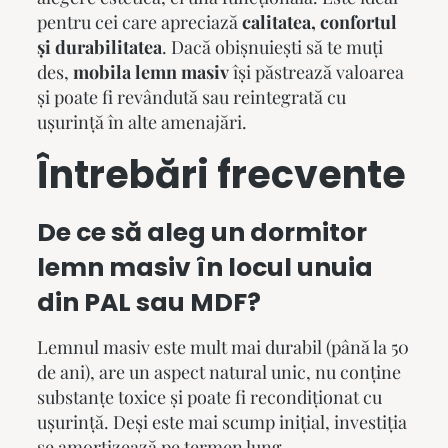
pentru cei care apreciază
calitatea, confortul
și durabilitatea
. Dacă obișnuiești să te muți
des,
mobila lemn masiv
își păstrează valoarea
și poate fi revândută sau reintegrată cu
ușurință în alte amenajări.
Întrebări frecvente
De ce să aleg un
dormitor
lemn masiv
în locul unuia
din PAL sau MDF?
Lemnul masiv este mult mai durabil (până la 50
de ani), are un aspect natural unic, nu conține
substanțe toxice și poate fi recondiționat cu
ușurință. Deși este mai scump inițial, investiția
se amortizează pe termen lung.