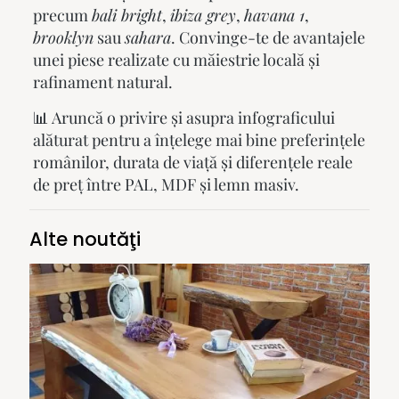
precum
bali bright
,
ibiza grey
,
havana 1
,
brooklyn
sau
sahara
. Convinge-te de avantajele
unei piese realizate cu măiestrie locală și
rafinament natural.
📊 Aruncă o privire și asupra infograficului
alăturat pentru a înțelege mai bine preferințele
românilor, durata de viață și diferențele reale
de preț între PAL, MDF și lemn masiv.
Alte noutăţi