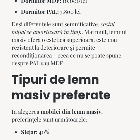
Dormitor MDF:
10.000 lei
Dormitor PAL:
3.800 lei
Deși diferențele sunt semnificative,
costul
inițial se amortizează în timp
. Mai mult, lemnul
masiv oferă o estetică superioară, este mai
rezistent la deteriorare și permite
recondiționarea – ceea ce nu se poate spune
despre PAL sau MDF.
Tipuri de lemn
masiv preferate
În alegerea
mobilei din lemn masiv
,
preferințele sunt următoarele:
Stejar:
40%