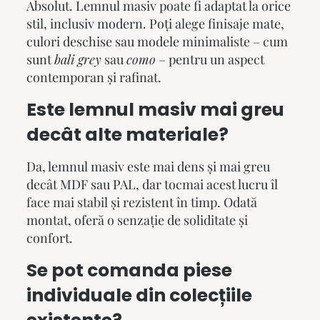
Absolut. Lemnul masiv poate fi adaptat la orice
stil, inclusiv modern. Poți alege finisaje mate,
culori deschise sau modele minimaliste – cum
sunt
bali grey
sau
como
– pentru un aspect
contemporan și rafinat.
Este lemnul masiv mai greu
decât alte materiale?
Da, lemnul masiv este mai dens și mai greu
decât MDF sau PAL, dar tocmai acest lucru îl
face mai stabil și rezistent în timp. Odată
montat, oferă o senzație de soliditate și
confort.
Se pot comanda piese
individuale din colecțiile