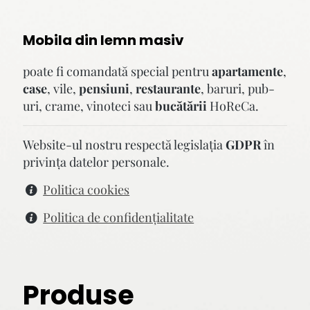
Mobila din lemn masiv
poate fi comandată special pentru
apartamente
,
case
, vile,
pensiuni
,
restaurante
, baruri, pub-
uri, crame, vinoteci sau
bucătării
HoReCa.
Website-ul nostru respectă legislaţia
GDPR
în
privinţa datelor personale.
Politica cookies
Politica de confidenţialitate
Produse