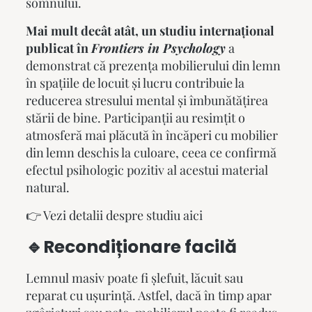
somnului.
Mai mult decât atât, un studiu internațional
publicat în
Frontiers in Psychology
a
demonstrat că prezența mobilierului din lemn
în spațiile de locuit și lucru contribuie la
reducerea stresului mental și îmbunătățirea
stării de bine. Participanții au resimțit o
atmosferă mai plăcută în încăperi cu mobilier
din lemn deschis la culoare, ceea ce confirmă
efectul psihologic pozitiv al acestui material
natural.
👉
Vezi detalii despre studiu aici
🔹Recondiționare facilă
Lemnul masiv poate fi șlefuit, lăcuit sau
reparat cu ușurință. Astfel, dacă în timp apar