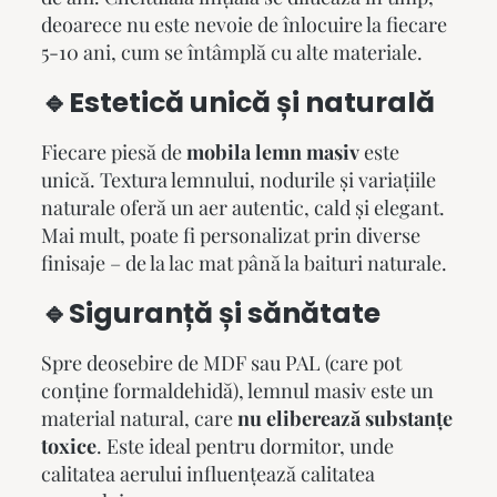
deoarece nu este nevoie de înlocuire la fiecare
5-10 ani, cum se întâmplă cu alte materiale.
🔹Estetică unică și naturală
Fiecare piesă de
mobila lemn masiv
este
unică. Textura lemnului, nodurile și variațiile
naturale oferă un aer autentic, cald și elegant.
Mai mult, poate fi personalizat prin diverse
finisaje – de la lac mat până la baituri naturale.
🔹Siguranță și sănătate
Spre deosebire de MDF sau PAL (care pot
conține formaldehidă), lemnul masiv este un
material natural, care
nu eliberează substanțe
toxice
. Este ideal pentru dormitor, unde
calitatea aerului influențează calitatea