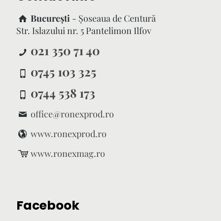
București
- Şoseaua de Centură
Str. Islazului nr. 5 Pantelimon Ilfov
021 350 71 40
0745 103 325
0744 538 173
office@ronexprod.ro
www.ronexprod.ro
www.ronexmag.ro
Facebook