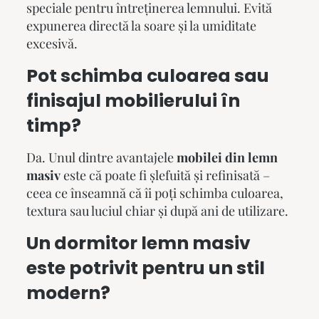
speciale pentru întreținerea lemnului. Evită
expunerea directă la soare și la umiditate
excesivă.
Pot schimba culoarea sau
finisajul mobilierului în
timp?
Da. Unul dintre avantajele
mobilei din lemn
masiv
este că poate fi șlefuită și refinisată –
ceea ce înseamnă că îi poți schimba culoarea,
textura sau luciul chiar și după ani de utilizare.
Un
dormitor lemn masiv
este potrivit pentru un stil
modern?