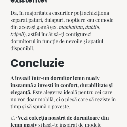
existente?
Da, în majoritatea cazurilor poți achiziționa
separat paturi, dulapuri, noptiere sau comode
din aceeași gamă (ex.
manhattan
,
dublin
,
tripoli
), astfel încât să-ți configurezi
dormitorul în funcție de nevoile și spațiul
disponibil.
Concluzie
A investi într-un
dormitor lemn masiv
înseamnă a investi în confort, durabilitate și
eleganță.
Este alegerea ideală pentru cei care
nu vor doar mobilă, ci o piesă care să reziste în
timp și să spună o poveste.
👉
Vezi colecția noastră de
dormitoare din
lemn masiv
și lasă-te inspirat de modele