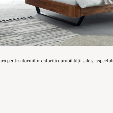
ră pentru dormitor datorită durabilității sale și aspectu