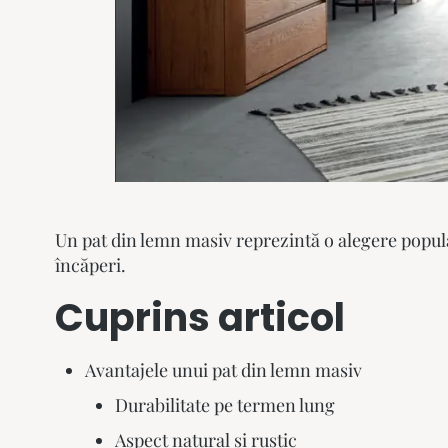
Un
pat din lemn masiv
reprezintă o alegere popula
încăperi.
Cuprins articol
Avantajele unui pat din lemn masiv
Durabilitate pe termen lung
Aspect natural și rustic