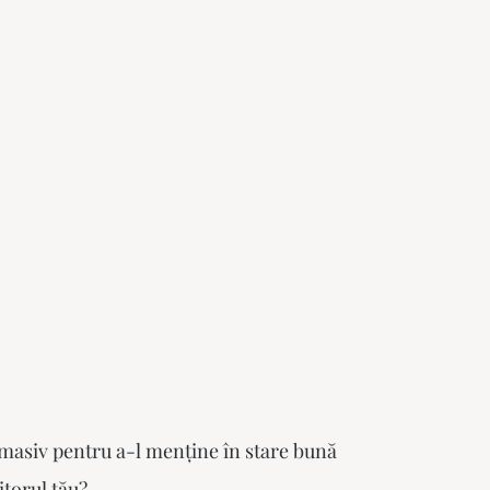
 masiv pentru a-l menține în stare bună
torul tău?