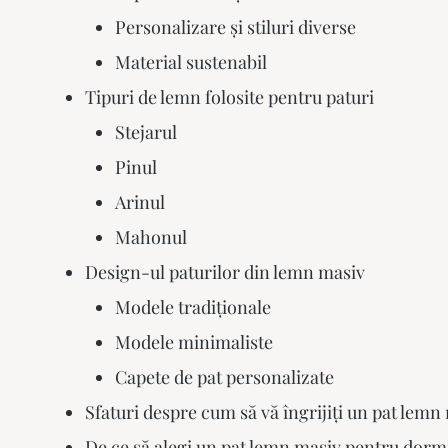
Personalizare și stiluri diverse
Material sustenabil
Tipuri de lemn folosite pentru paturi
Stejarul
Pinul
Arinul
Mahonul
Design-ul paturilor din lemn masiv
Modele tradiționale
Modele minimaliste
Capete de pat personalizate
Sfaturi despre cum să vă îngrijiți un pat lemn
De ce să alegi un pat lemn masiv pentru dormi