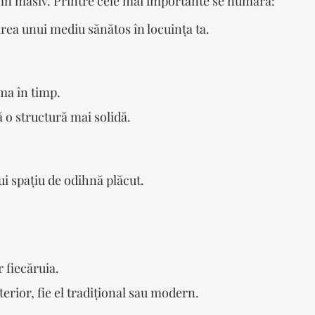
mn masiv
. Printre cele mai importante se numără:
rea unui mediu sănătos în locuința ta.
ma în timp.
 o structură mai solidă.
ui spațiu de odihnă plăcut.
r fiecăruia.
terior, fie el tradițional sau modern.