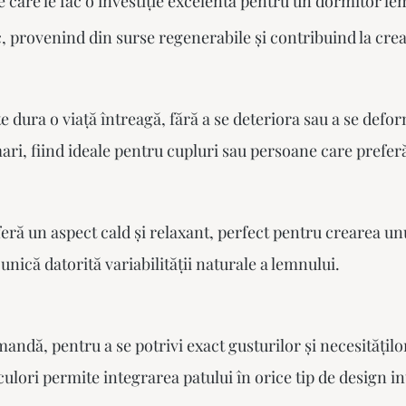
care le fac o investiție excelentă pentru un
dormitor le
, provenind din surse regenerabile și contribuind la crea
 dura o viață întreagă, fără a se deteriora sau a se defor
ari, fiind ideale pentru cupluri sau persoane care preferă
eră un aspect cald și relaxant, perfect pentru crearea un
nică datorită variabilității naturale a lemnului.
mandă, pentru a se potrivi exact gusturilor și necesitățilo
 culori permite integrarea patului în orice tip de design in