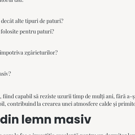
decât alte tipuri de paturi?
folosite pentru paturi?
împotriva zgârieturilor?
asiv?
iind capabil să reziste uzurii timp de mulți ani, fără a-și
il, contribuind la crearea unei atmosfere calde și primit
 din lemn masiv