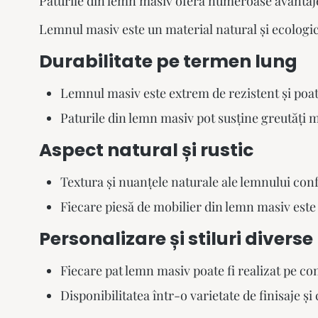
Paturile din lemn masiv oferă numeroase avantaje 
Lemnul masiv este un material natural și ecologic
Durabilitate pe termen lung
Lemnul masiv este extrem de rezistent și poate
Paturile din lemn masiv pot susține greutăți m
Aspect natural și rustic
Textura și nuanțele naturale ale lemnului conf
Fiecare piesă de mobilier din lemn masiv este u
Personalizare și stiluri diverse
Fiecare
pat lemn masiv
poate fi realizat pe co
Disponibilitatea într-o varietate de finisaje și