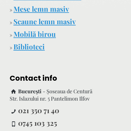
Mese lemn masiv
»
Scaune lemn masiv
»
Mobilă birou
»
Biblioteci
»
Contact info
București
- Şoseaua de Centură
Str. Islazului nr. 5 Pantelimon Ilfov
021 350 71 40
0745 103 325