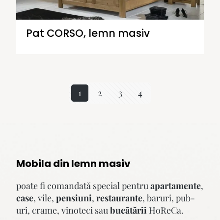
Pat CORSO, lemn masiv
1
2
3
4
Mobila din lemn masiv
poate fi comandată special pentru
apartamente
,
case
, vile,
pensiuni
,
restaurante
, baruri, pub-
uri, crame, vinoteci sau
bucătării
HoReCa.