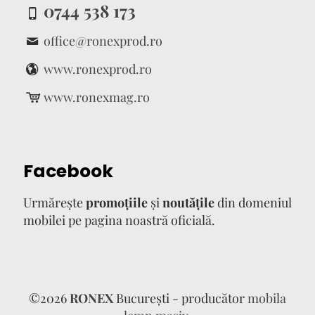
0744 538 173
office@ronexprod.ro
www.ronexprod.ro
www.ronexmag.ro
Facebook
Urmăreşte
promoţiile
şi
noutăţile
din domeniul
mobilei pe pagina noastră oficială.
©
2026
RONEX
București - producător
mobila