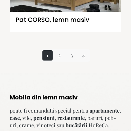
Pat CORSO, lemn masiv
1
2
3
4
Mobila din lemn masiv
poate fi comandată special pentru
apartamente
,
case
, vile,
pensiuni
,
restaurante
, baruri, pub-
uri, crame, vinoteci sau
bucătării
HoReCa.