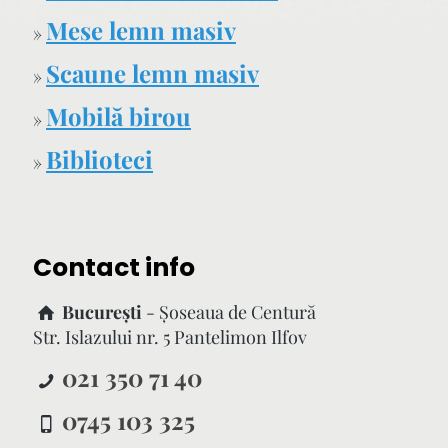
Mese lemn masiv
»
Scaune lemn masiv
»
Mobilă birou
»
Biblioteci
»
Contact info
București
- Şoseaua de Centură
Str. Islazului nr. 5 Pantelimon Ilfov
021 350 71 40
0745 103 325