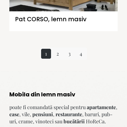
Pat CORSO, lemn masiv
1
2
3
4
Mobila din lemn masiv
poate fi comandată special pentru
apartamente
,
case
, vile,
pensiuni
,
restaurante
, baruri, pub-
uri, crame, vinoteci sau
bucătării
HoReCa.