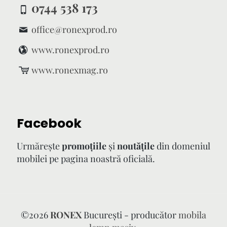
0744 538 173
office@ronexprod.ro
www.ronexprod.ro
www.ronexmag.ro
Facebook
Urmăreşte
promoţiile
şi
noutăţile
din domeniul
mobilei pe pagina noastră oficială.
©
2026
RONEX
București - producător
mobila