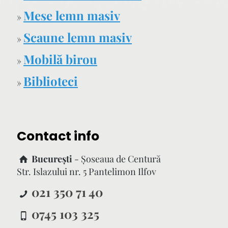
Mese lemn masiv
»
Scaune lemn masiv
»
Mobilă birou
»
Biblioteci
»
Contact info
București
- Şoseaua de Centură
Str. Islazului nr. 5 Pantelimon Ilfov
021 350 71 40
0745 103 325