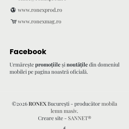
www.ronexprod.ro
www.ronexmag.ro
Facebook
Urmăreşte
promoţiile
şi
noutăţile
din domeniul
mobilei pe pagina noastră oficială.
©
2026
RONEX
București - producător
mobila
lemn masiv
.
Creare site -
SANNET®