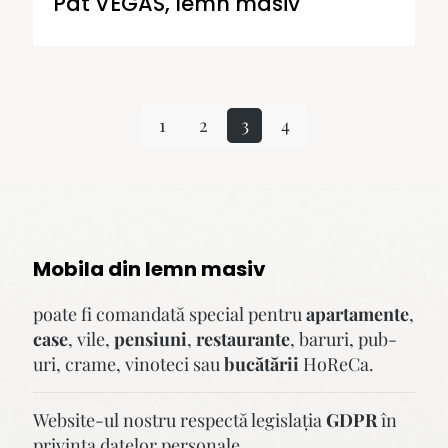
Pat VEGAS, lemn masiv
1
2
3
4
Mobila din lemn masiv
poate fi comandată special pentru
apartamente
,
case
, vile,
pensiuni
,
restaurante
, baruri, pub-
uri, crame, vinoteci sau
bucătării
HoReCa.
Website-ul nostru respectă legislaţia
GDPR
în
privinţa datelor personale.