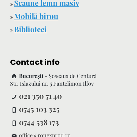
Scaune lemn masiv
»
Mobilă birou
»
Biblioteci
»
Contact info
București
- Şoseaua de Centură
Str. Islazului nr. 5 Pantelimon Ilfov
021 350 71 40
0745 103 325
0744 538 173
office@ronexprod.ro